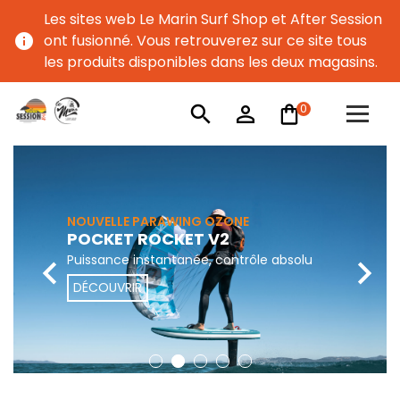
Les sites web Le Marin Surf Shop et After Session
info
ont fusionné. Vous retrouverez sur ce site tous
les produits disponibles dans les deux magasins.
0
search
person_outline
NOUVELLE PARAWING OZONE
POCKET ROCKET V2
Puissance instantanée, contrôle absolu


DÉCOUVRIR