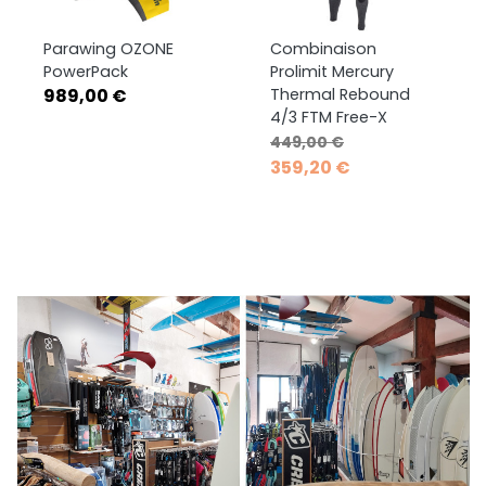
Parawing OZONE
Combinaison
PowerPack
Prolimit Mercury
Prix
989,00 €
Thermal Rebound
4/3 FTM Free-X
Prix de base
Prix
449,00 €
359,20 €