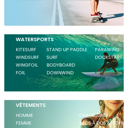
WATERSPORTS
KITESURF
STAND UP PADDLE
PARAWING
WINDSURF
SURF
DOCKSTART
WINGFOIL
BODYBOARD
FOIL
DOWNWIND
VÊTEMENTS
HOMME
CHAUSSURES
FEMME
SACS À DOS & VOYAG