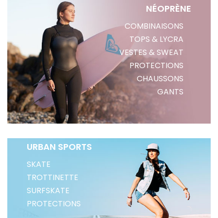
NÉOPRÈNE
COMBINAISONS
TOPS & LYCRA
VESTES & SWEAT
PROTECTIONS
CHAUSSONS
GANTS
URBAN SPORTS
SKATE
TROTTINETTE
SURFSKATE
PROTECTIONS