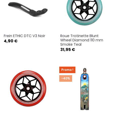
Frein ETHIC DTC V3 Noir
Roue Trotinette Blunt
Wheel Diamond 110 mm
Prix
4,90 €
Smoke Teal
Prix
31,95 €
Promo !
-40%