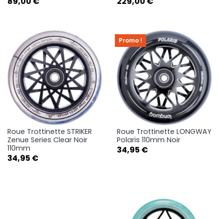
Prix
Prix
89,00 €
229,00 €
Promo !
Roue Trottinette STRIKER
Roue Trottinette LONGWAY
Zenue Series Clear Noir
Polaris 110mm Noir
110mm
Prix
34,95 €
Prix
34,95 €