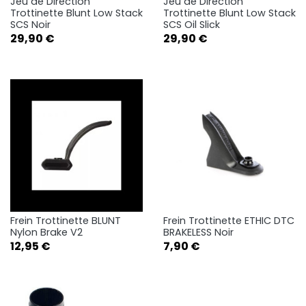
Jeu de Direction
Jeu de Direction
Trottinette Blunt Low Stack
Trottinette Blunt Low Stack
SCS Noir
SCS Oil Slick
Prix
Prix
29,90 €
29,90 €
Frein Trottinette BLUNT
Frein Trottinette ETHIC DTC
Nylon Brake V2
BRAKELESS Noir
Prix
Prix
12,95 €
7,90 €