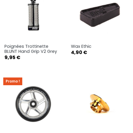
Poignées Trottinette
Wax Ethic
BLUNT Hand Grip V2 Grey
Prix
4,90 €
Prix
9,95 €
Promo !