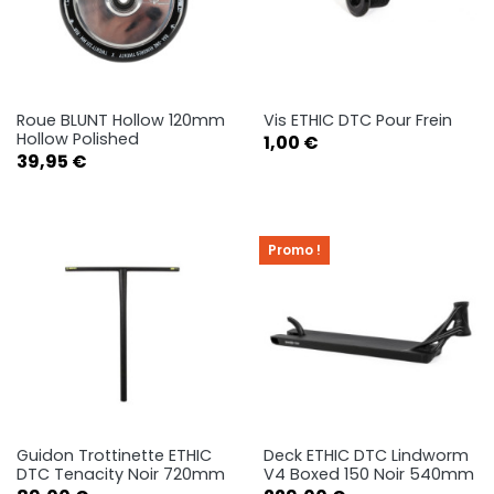
Roue BLUNT Hollow 120mm
Vis ETHIC DTC Pour Frein
Hollow Polished
Prix
1,00 €
Prix
39,95 €
Promo !
Guidon Trottinette ETHIC
Deck ETHIC DTC Lindworm
DTC Tenacity Noir 720mm
V4 Boxed 150 Noir 540mm