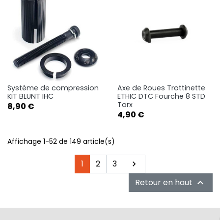
Système de compression
Axe de Roues Trottinette
KIT BLUNT IHC
ETHIC DTC Fourche 8 STD
Torx
Prix
8,90 €
Prix
4,90 €
Affichage 1-52 de 149 article(s)
Suivant
1
2
3

Retour en haut
