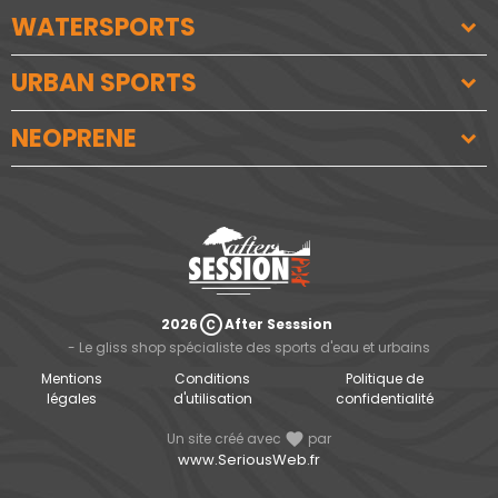
WATERSPORTS
URBAN SPORTS
NEOPRENE
copyright
2026
After Sesssion
- Le gliss shop spécialiste des sports d'eau et urbains
Mentions
Conditions
Politique de
légales
d'utilisation
confidentialité
Un site créé avec
favorite
par
www.SeriousWeb.fr