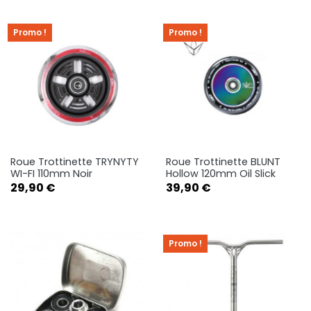
Promo !
Promo !
Roue Trottinette TRYNYTY
Roue Trottinette BLUNT
WI-FI 110mm Noir
Hollow 120mm Oil Slick
Prix
Prix
29,90 €
39,90 €
Promo !