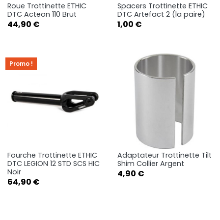
Roue Trottinette ETHIC
Spacers Trottinette ETHIC
DTC Acteon 110 Brut
DTC Artefact 2 (la paire)
Prix
Prix
44,90 €
1,00 €
Promo !
Fourche Trottinette ETHIC
Adaptateur Trottinette Tilt
DTC LEGION 12 STD SCS HIC
Shim Collier Argent
Noir
Prix
4,90 €
Prix
64,90 €