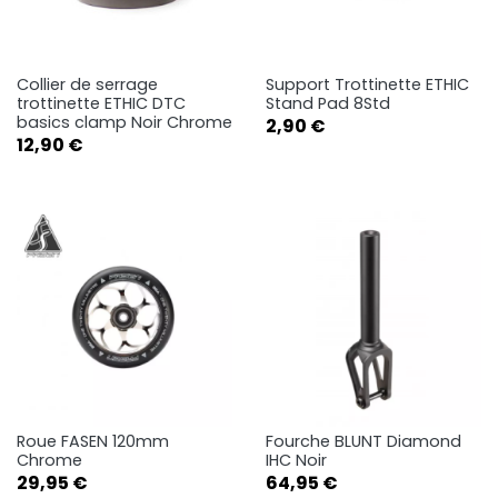
Collier de serrage
Support Trottinette ETHIC
trottinette ETHIC DTC
Stand Pad 8Std
basics clamp Noir Chrome
Prix
2,90 €
Prix
12,90 €
Roue FASEN 120mm
Fourche BLUNT Diamond
Chrome
IHC Noir
Prix
Prix
29,95 €
64,95 €