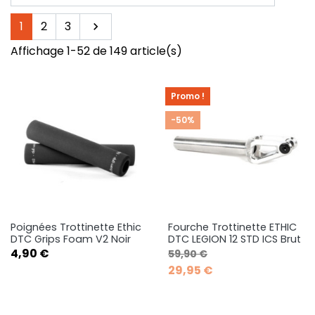
Suivant
1
2
3

Affichage 1-52 de 149 article(s)
Promo !
-50%
Poignées Trottinette Ethic
Fourche Trottinette ETHIC
DTC Grips Foam V2 Noir
DTC LEGION 12 STD ICS Brut
Prix
Prix de base
Prix
4,90 €
59,90 €
29,95 €