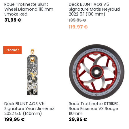
Roue Trotinette Blunt
Deck BLUNT AOS V5
Wheel Diamond 110 mm
Signature Matis Neyroud
Smoke Red
2022 5.1 (130 mm)
Prix
Prix de base
Prix
31,95 €
199,95 €
119,97 €
Promo !
Deck BLUNT AOS V5
Roue Trottinette STRIKER
Signature Yvan Jimenez
Roue Essence V3 Rouge
2022 5.5 (140mm)
110mm
Prix
Prix
199,95 €
29,95 €