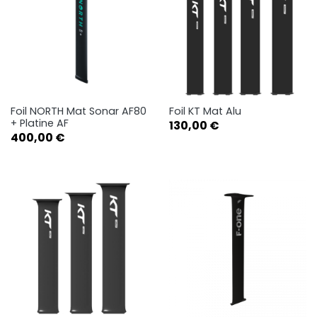
Foil NORTH Mat Sonar AF80
Foil KT Mat Alu
+ Platine AF
Prix
130,00 €
Prix
400,00 €