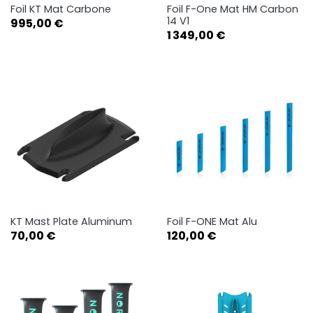
Foil KT Mat Carbone
Foil F-One Mat HM Carbon
14 V1
Prix
995,00 €
Prix
1 349,00 €
KT Mast Plate Aluminum
Foil F-ONE Mat Alu
Prix
Prix
70,00 €
120,00 €