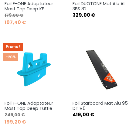
Foil F-ONE Adaptateur
Foil DUOTONE Mat Alu AL
Mast Top Deep KF
3BS 82
Prix de base
Prix
Prix
329,00 €
179,00 €
107,40 €
Promo !
-20%
Foil F-ONE Adaptateur
Foil Starboard Mat Alu 95
Mast Top Deep Tuttle
DT V5
Prix de base
Prix
Prix
419,00 €
249,00 €
199,20 €