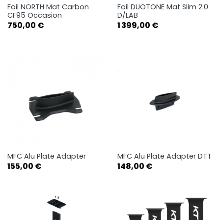
Foil NORTH Mat Carbon
Foil DUOTONE Mat Slim 2.0
CF95 Occasion
D/LAB
Prix
Prix
750,00 €
1 399,00 €
MFC Alu Plate Adapter
MFC Alu Plate Adapter DTT
Prix
Prix
155,00 €
148,00 €