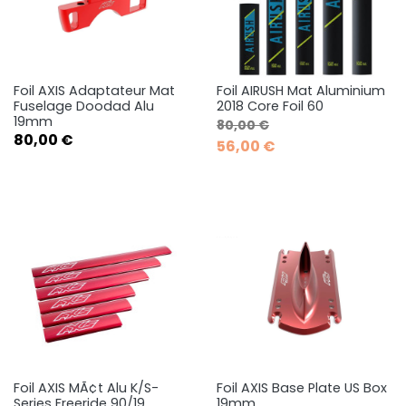
Foil AXIS Adaptateur Mat
Foil AIRUSH Mat Aluminium
Fuselage Doodad Alu
2018 Core Foil 60
19mm
Prix de base
Prix
80,00 €
Prix
80,00 €
56,00 €
Foil AXIS MÃ¢t Alu K/S-
Foil AXIS Base Plate US Box
Series Freeride 90/19
19mm