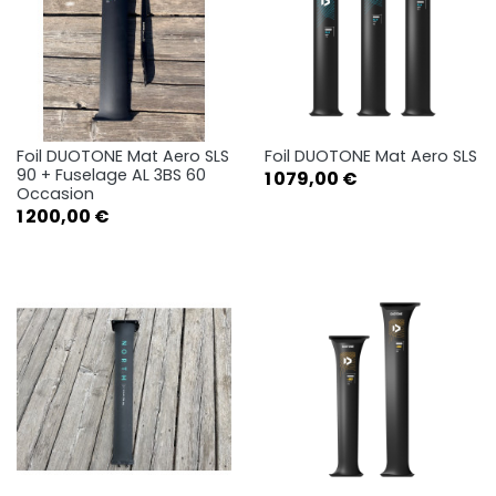
Foil DUOTONE Mat Aero SLS
Foil DUOTONE Mat Aero SLS
90 + Fuselage AL 3BS 60
Prix
1 079,00 €
Occasion
Prix
1 200,00 €