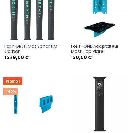
Foil NORTH Mat Sonar HM
Foil F-ONE Adaptateur
Carbon
Mast Top Plate
Prix
Prix
1 379,00 €
130,00 €
Promo !
-40%