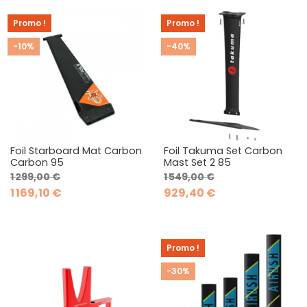
Promo !
Promo !
-10%
-40%
Foil Starboard Mat Carbon
Foil Takuma Set Carbon
Carbon 95
Mast Set 2 85
Prix de base
Prix
Prix de base
Prix
1 299,00 €
1 549,00 €
1 169,10 €
929,40 €
Promo !
-30%