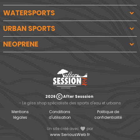
WATERSPORTS
URBAN SPORTS
NEOPRENE
copyright
2026
After Sesssion
- Le gliss shop spécialiste des sports d'eau et urbains
Mentions
Conditions
Politique de
légales
d'utilisation
confidentialité
Un site créé avec
favorite
par
www.SeriousWeb.fr