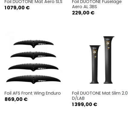
Foil DUOTONE Mat Aero SLS
Foil DUOTONE Fuselage
Aero AL 3BS
Prix
1 079,00 €
Prix
229,00 €
Foil AFS Front Wing Enduro
Foil DUOTONE Mat Slim 2.0
D/LAB
Prix
869,00 €
Prix
1 399,00 €