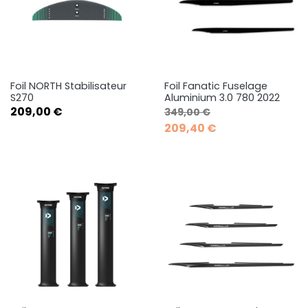
Foil NORTH Stabilisateur
Foil Fanatic Fuselage
S270
Aluminium 3.0 780 2022
Prix
Prix de base
Prix
209,00 €
349,00 €
209,40 €