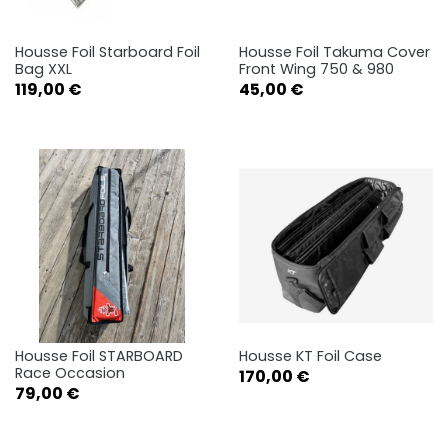
Housse Foil Starboard Foil
Housse Foil Takuma Cover
Bag XXL
Front Wing 750 & 980
Prix
Prix
119,00 €
45,00 €
Housse Foil STARBOARD
Housse KT Foil Case
Race Occasion
Prix
170,00 €
Prix
79,00 €