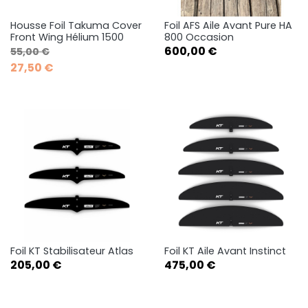
Housse Foil Takuma Cover
Foil AFS Aile Avant Pure HA
Front Wing Hélium 1500
800 Occasion
Prix de base
Prix
Prix
600,00 €
55,00 €
27,50 €
Foil KT Stabilisateur Atlas
Foil KT Aile Avant Instinct
Prix
Prix
205,00 €
475,00 €