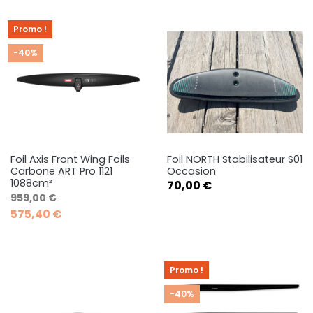
Promo !
-40%
Foil Axis Front Wing Foils
Foil NORTH Stabilisateur S01
Carbone ART Pro 1121
Occasion
1088cm²
Prix
70,00 €
Prix de base
Prix
959,00 €
575,40 €
Promo !
-40%