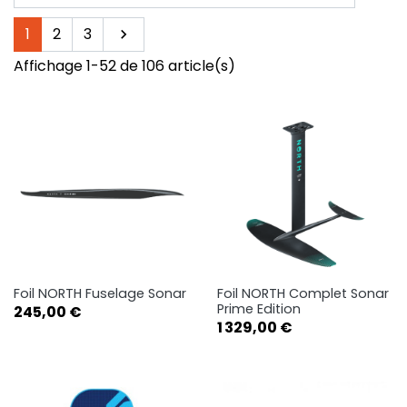
Suivant
1
2
3

Affichage 1-52 de 106 article(s)
Foil NORTH Fuselage Sonar
Foil NORTH Complet Sonar
Prime Edition
Prix
245,00 €
Prix
1 329,00 €