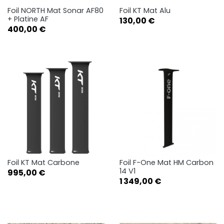
Foil NORTH Mat Sonar AF80
Foil KT Mat Alu
+ Platine AF
Prix
130,00 €
Prix
400,00 €
Foil KT Mat Carbone
Foil F-One Mat HM Carbon
14 V1
Prix
995,00 €
Prix
1 349,00 €