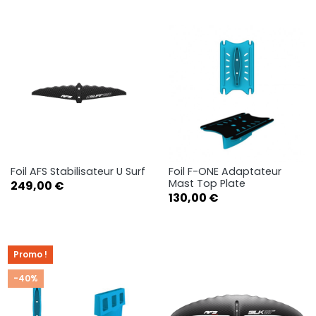
Foil AFS Stabilisateur U Surf
Foil F-ONE Adaptateur
Mast Top Plate
Prix
249,00 €
Prix
130,00 €
Promo !
-40%