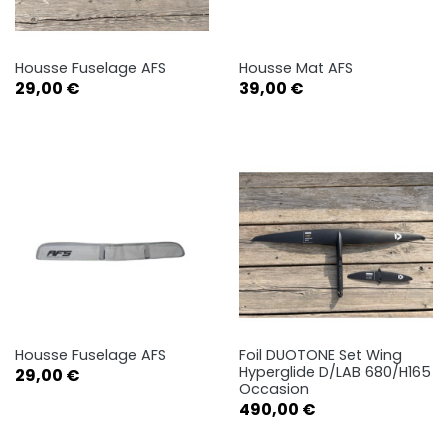
Housse Fuselage AFS
Housse Mat AFS
Prix
Prix
29,00 €
39,00 €
Housse Fuselage AFS
Foil DUOTONE Set Wing
Hyperglide D/LAB 680/H165
Prix
29,00 €
Occasion
Prix
490,00 €