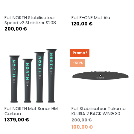
Foil NORTH Stabilisateur
Foil F-ONE Mat Alu
Speed v2 Stabilizer S208
Prix
120,00 €
Prix
200,00 €
Promo !
-50%
Foil NORTH Mat Sonar HM
Foil Stabilisateur Takuma
Carbon
KUJIRA 2 BACK WING 30
Prix
Prix de base
Prix
1 379,00 €
200,00 €
100,00 €