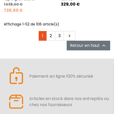
Prix de base
Prix
Prix
329,00 €
1 038,00 €
726,60 €
Affichage 1-52 de 106 article(s)
Suivant
1
2
3

Retour en haut

Paiement en ligne 100% sécurisé
Articles en stock dans nos entrepôts ou
chez nos fournisseurs