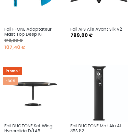
Foil F-ONE Adaptateur
Foil AFS Aile Avant Silk V2
Mast Top Deep KF
Prix
799,00 €
Prix de base
Prix
179,00 €
107,40 €
Promo !
-30%
Foil DUOTONE Set Wing
Foil DUOTONE Mat Alu AL
Hyperglide D/LAB
3BS 82