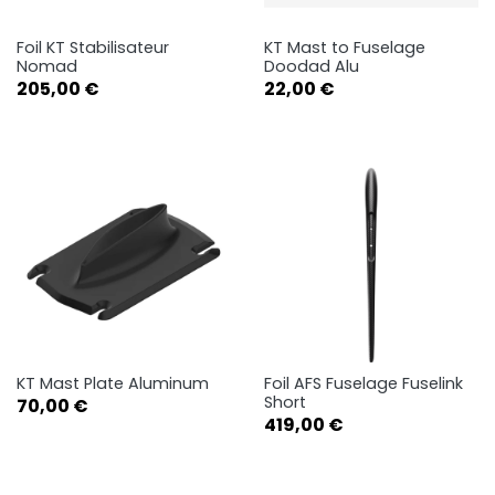
Foil KT Stabilisateur
KT Mast to Fuselage
Nomad
Doodad Alu
Prix
Prix
205,00 €
22,00 €
KT Mast Plate Aluminum
Foil AFS Fuselage Fuselink
Short
Prix
70,00 €
Prix
419,00 €