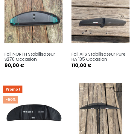
Foil NORTH Stabilisateur
Foil AFS Stabilisateur Pure
S270 Occasion
HA 135 Occasion
Prix
Prix
90,00 €
110,00 €
Promo !
-50%