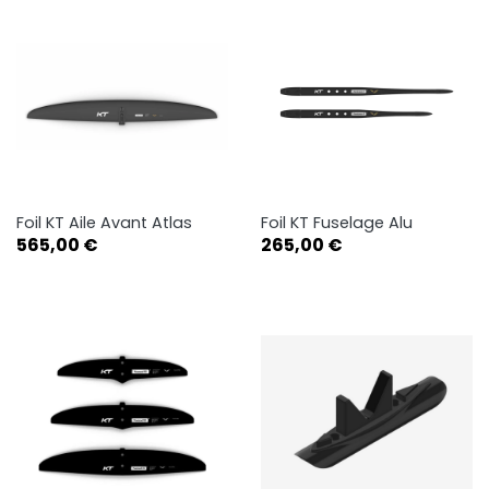
Foil KT Aile Avant Atlas
Foil KT Fuselage Alu
Prix
Prix
565,00 €
265,00 €