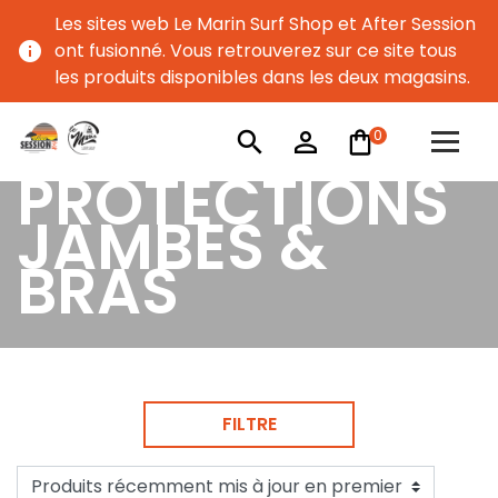
Les sites web Le Marin Surf Shop et After Session
info
ont fusionné. Vous retrouverez sur ce site tous
les produits disponibles dans les deux magasins.
0
search
person_outline
PROTECTIONS
JAMBES &
BRAS
FILTRE