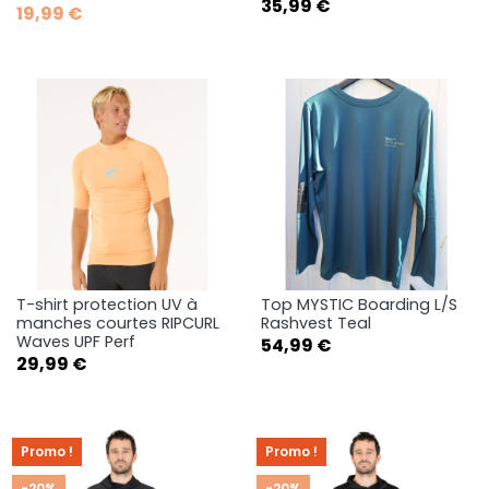
Prix
35,99 €
19,99 €
T-shirt protection UV à
Top MYSTIC Boarding L/S
manches courtes RIPCURL
Rashvest Teal
Waves UPF Perf
Prix
54,99 €
Prix
29,99 €
Promo !
Promo !
-20%
-20%