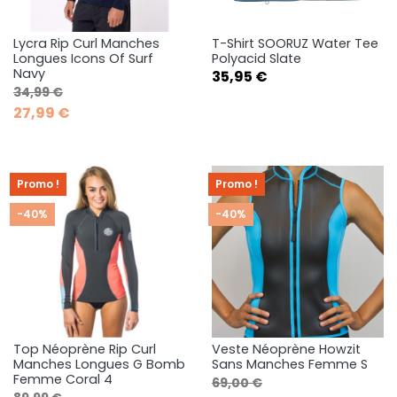
Lycra Rip Curl Manches
T-Shirt SOORUZ Water Tee
Longues Icons Of Surf
Polyacid Slate
Navy
Prix
35,95 €
Prix de base
Prix
34,99 €
27,99 €
Promo !
Promo !
-40%
-40%
Top Néoprène Rip Curl
Veste Néoprène Howzit
Manches Longues G Bomb
Sans Manches Femme S
Femme Coral 4
Prix de base
Prix
69,00 €
Prix de base
Prix