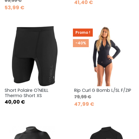
89,99 €
41,40 €
53,99 €
Promo !
-40%
Short Polaire O'NEILL
Rip Curl G Bomb L/SL F/ZIP
Thermo Short XS
Prix de base
Prix
79,99 €
Prix
40,00 €
47,99 €