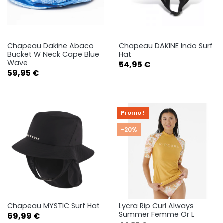
Chapeau Dakine Abaco
Chapeau DAKINE Indo Surf
Bucket W Neck Cape Blue
Hat
Wave
Prix
54,95 €
Prix
59,95 €
Promo !
-20%
Chapeau MYSTIC Surf Hat
Lycra Rip Curl Always
Summer Femme Or L
Prix
69,99 €