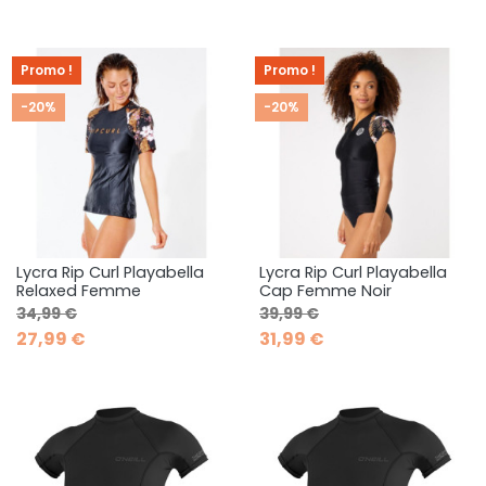
Promo !
Promo !
-20%
-20%
Lycra Rip Curl Playabella
Lycra Rip Curl Playabella
Relaxed Femme
Cap Femme Noir
Prix de base
Prix
Prix de base
Prix
34,99 €
39,99 €
27,99 €
31,99 €