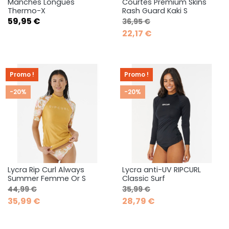
Manches Longues
Courtes Premium Skins
Thermo-X
Rash Guard Kaki S
Prix
Prix de base
Prix
59,95 €
36,95 €
22,17 €
Promo !
Promo !
-20%
-20%
Lycra Rip Curl Always
Lycra anti-UV RIPCURL
Summer Femme Or S
Classic Surf
Prix de base
Prix
Prix de base
Prix
44,99 €
35,99 €
35,99 €
28,79 €