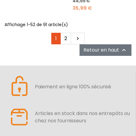
Prix de base
Prix
44,99 €
35,99 €
Affichage 1-52 de 91 article(s)
Suivant
1
2

Retour en haut

Paiement en ligne 100% sécurisé
Articles en stock dans nos entrepôts ou
chez nos fournisseurs