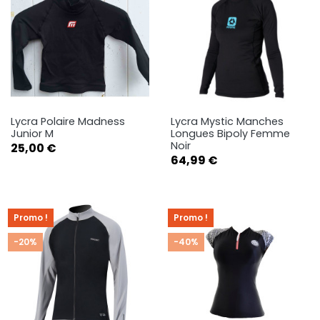
Lycra Polaire Madness
Lycra Mystic Manches
Junior M
Longues Bipoly Femme
Noir
Prix
25,00 €
Prix
64,99 €
Promo !
Promo !
-20%
-40%