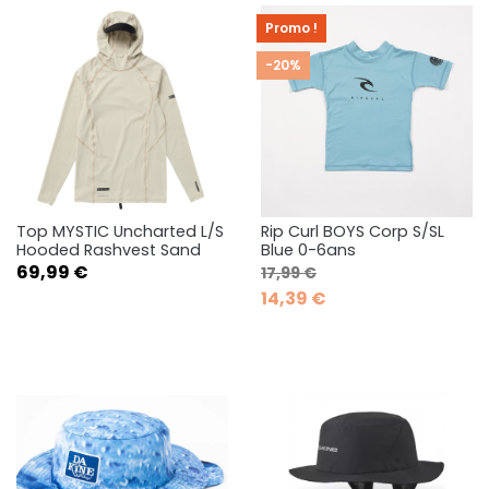
Promo !
-20%
Top MYSTIC Uncharted L/S
Rip Curl BOYS Corp S/SL
Hooded Rashvest Sand
Blue 0-6ans
Prix
Prix de base
Prix
69,99 €
17,99 €
14,39 €