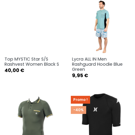
Top MYSTIC Star S/S
Lycra ALL IN Men
Rashvest Women Black S
Rashguard Hoodie Blue
Green
Prix
40,00 €
Prix
9,95 €
Promo !
-40%