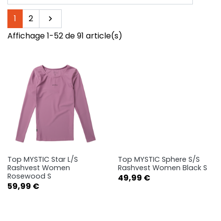
Suivant
1
2

Affichage 1-52 de 91 article(s)
Top MYSTIC Star L/S
Top MYSTIC Sphere S/S
Rashvest Women
Rashvest Women Black S
Rosewood S
Prix
49,99 €
Prix
59,99 €