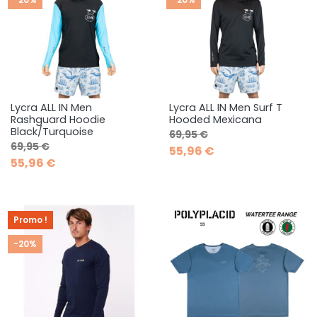
Lycra ALL IN Men
Lycra ALL IN Men Surf T
Rashguard Hoodie
Hooded Mexicana
Black/Turquoise
Prix de base
Prix
69,95 €
Prix de base
Prix
69,95 €
55,96 €
55,96 €
Promo !
-20%