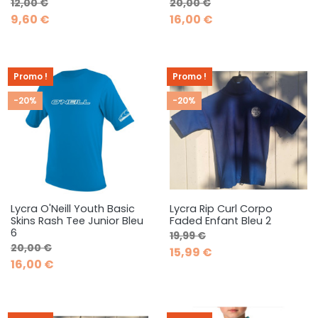
Prix de base
Prix
Prix de base
Prix
12,00 €
20,00 €
9,60 €
16,00 €
Promo !
Promo !
-20%
-20%
Lycra O'Neill Youth Basic
Lycra Rip Curl Corpo
Skins Rash Tee Junior Bleu
Faded Enfant Bleu 2
6
Prix de base
Prix
19,99 €
Prix de base
Prix
20,00 €
15,99 €
16,00 €