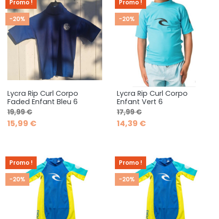
Promo !
Promo !
-20%
-20%
Lycra Rip Curl Corpo
Lycra Rip Curl Corpo
Faded Enfant Bleu 6
Enfant Vert 6
Prix de base
Prix
Prix de base
Prix
19,99 €
17,99 €
15,99 €
14,39 €
Promo !
Promo !
-20%
-20%