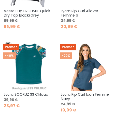
Veste Sup PROLIMIT Quick
Lycra Rip Curl Allover
Dry Top Black/Grey
Femme 6
Prix de base
Prix
Prix de base
Prix
69,99 €
34,99 €
55,99 €
20,99 €
Promo !
Promo !
-40%
-20%
Lycra SOORUZ SS Chlouc
Lycra Rip Curl Icon Femme
Navy
Prix de base
Prix
39,95 €
Prix de base
Prix
24,99 €
23,97 €
19,99 €