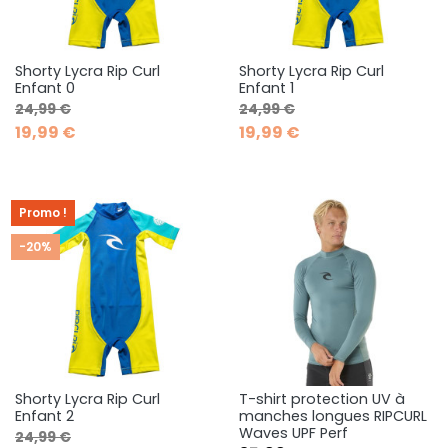
Shorty Lycra Rip Curl
Shorty Lycra Rip Curl
Enfant 0
Enfant 1
Prix de base
Prix
Prix de base
Prix
24,99 €
24,99 €
19,99 €
19,99 €
Promo !
-20%
Shorty Lycra Rip Curl
T-shirt protection UV à
Enfant 2
manches longues RIPCURL
Waves UPF Perf
Prix de base
Prix
24,99 €