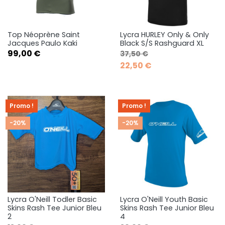
Top Néoprène Saint
Lycra HURLEY Only & Only
Jacques Paulo Kaki
Black S/S Rashguard XL
Prix
Prix de base
Prix
99,00 €
37,50 €
22,50 €
Promo !
Promo !
-20%
-20%
Lycra O'Neill Todler Basic
Lycra O'Neill Youth Basic
Skins Rash Tee Junior Bleu
Skins Rash Tee Junior Bleu
2
4