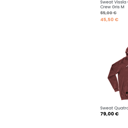
Sweat Vissla 
Ape

Crew Gris M
Prix de base
Prix
65,00 €
45,50 €
Sweat Quatro
Ape

Prix
79,00 €
XS