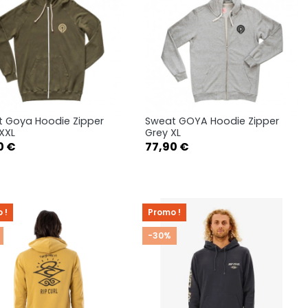
 Goya Hoodie Zipper
Sweat GOYA Hoodie Zipper
Aperçu rapide
Aperçu rapide


 XXL
Grey XL
Prix
0 €
77,90 €
 !
Promo !
-30%