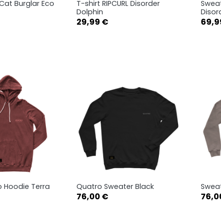
Cat Burglar Eco
T-shirt RIPCURL Disorder
Sweat
rçu rapide
Aperçu rapide

Dolphin
Disor
Prix
Prix
29,99 €
69,9
S
M
L
 Hoodie Terra
Quatro Sweater Black
Sweat
rçu rapide
Aperçu rapide

Prix
Prix
76,00 €
76,0
S
M
S
M
XL
X