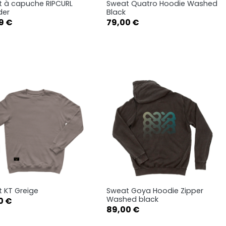
 à capuche RIPCURL
Sweat Quatro Hoodie Washed
Aperçu rapide
Aperçu rapide


der
Black
Prix
9 €
79,00 €
S
M
L
S
M
L
XL
 KT Greige
Sweat Goya Hoodie Zipper
Aperçu rapide
Aperçu rapide


Washed black
0 €
Prix
89,00 €
S
S
M
XS
S
M