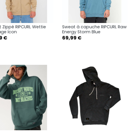
 Zippé RIPCURL Wettie
Sweat à capuche RIPCURL Raw
Aperçu rapide
Aperçu rapide


ge Icon
Energy Storm Blue
Prix
9 €
Light Navy
Khaki Sand
Faded Denim
69,99 €
S
M
L
S
M
L
XL