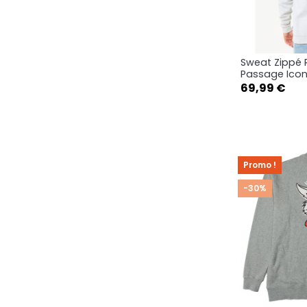
Sweat Zippé 
Ape

Passage Icon
Prix
69,99 €
S
Promo !
-30%