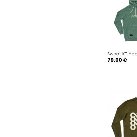
Sweat KT Hoo
Ape

Prix
79,00 €