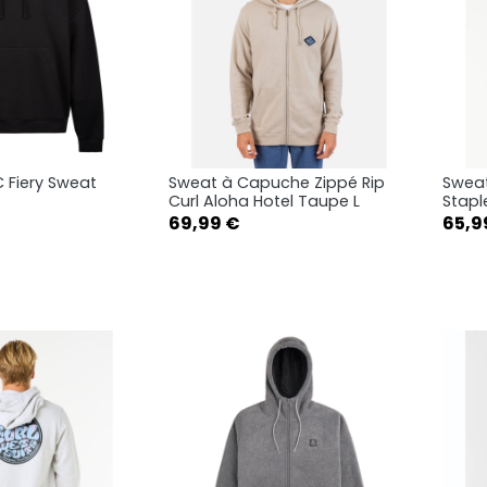
 Fiery Sweat
Sweat à Capuche Zippé Rip
Sweat
rçu rapide
Aperçu rapide

Curl Aloha Hotel Taupe L
Stapl
Prix
Prix
69,99 €
65,9