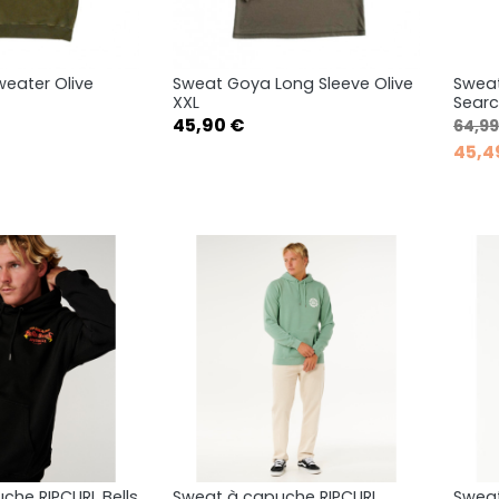
eater Olive
Sweat Goya Long Sleeve Olive
Sweat
rçu rapide
Aperçu rapide

XXL
Searc
Prix
Prix 
45,90 €
64,99
45,4
che RIPCURL Bells
Sweat à capuche RIPCURL
Sweat