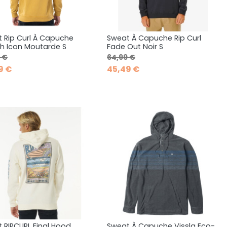
 Rip Curl À Capuche
Sweat À Capuche Rip Curl
Aperçu rapide
Aperçu rapide


h Icon Moutarde S
Fade Out Noir S
de base
Prix
Prix de base
Prix
 €
64,99 €
9 €
45,49 €
 RIPCURL Final Hood
Sweat À Capuche Vissla Eco-