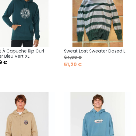
 À Capuche Rip Curl
Sweat Lost Sweater Dazed L
Aperçu rapide
Aperçu rapide


er Bleu Vert XL
Prix de base
Prix
64,00 €
9 €
51,20 €