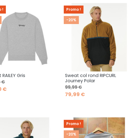
 !
Promo !
-20%
 RAILEY Gris
Sweat col rond RIPCURL
Aperçu rapide
Aperçu rapide


Journey Polar
de base
Prix
 €
Prix de base
Prix
99,99 €
XS
L
M
L
XL
0 €
79,99 €
Promo !
-20%