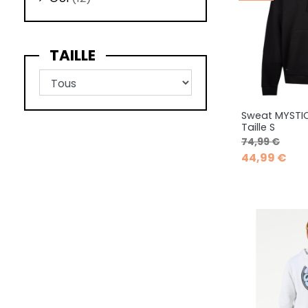
TAILLE
Sweat MYSTIC
Ape

Taille S
Prix de base
Prix
74,99 €
44,99 €