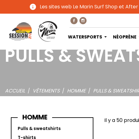
info
Les sites web Le Marin Surf Shop et After
WATERSPORTS
NÉOPRÈNE
PULLS & SWEAT
ACCUEIL
VÊTEMENTS
HOMME
PULLS & SWEATSHI
HOMME
Il y a 50 produi
Pulls & sweatshirts
T-shirts