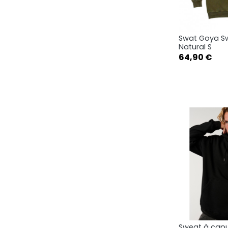
Swat Goya Sw
Ape

Natural S
Prix
64,90 €
Sweat à capu