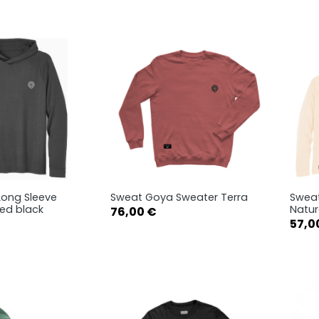
XL
XXL
XXL
ong Sleeve
Sweat Goya Sweater Terra
Sweat
rçu rapide
Aperçu rapide

ed black
Natur
Prix
76,00 €
Prix
57,0
S
M
XS
S
M
XXL
L
XL