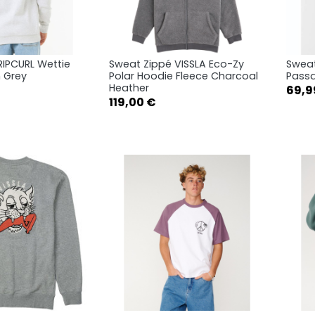
RIPCURL Wettie
Sweat Zippé VISSLA Eco-Zy
Sweat
rçu rapide
Aperçu rapide

 Grey
Polar Hoodie Fleece Charcoal
Passa
Heather
Prix
69,9
M
L
S
M
L
Prix
119,00 €
XL