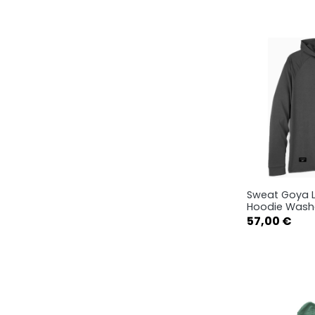
L
Sweat Goya L
Ape

Hoodie Wash
Prix
57,00 €
XS
XL