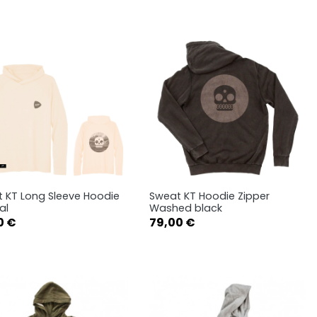
L
XL
L
XL
 KT Long Sleeve Hoodie
Sweat KT Hoodie Zipper
Aperçu rapide
Aperçu rapide


al
Washed black
Prix
0 €
79,00 €
S
M
L
XS
S
M
XL
XXL
L
XL