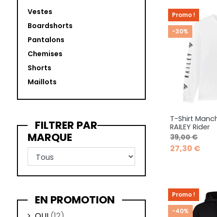
Vestes
Promo !
Boardshorts
-30%
Pantalons
Chemises
Shorts
Maillots
T-Shirt Manc
Ape
FILTRER PAR

RAILEY Rider
MARQUE
Prix de base
Prix
39,00 €
27,30 €
Promo !
EN PROMOTION
-40%
OUI
(12)