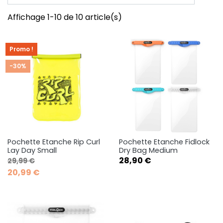
Affichage 1-10 de 10 article(s)
Promo !
-30%
Pochette Etanche Rip Curl
Pochette Etanche Fidlock
Lay Day Small
Dry Bag Medium
Prix de base
Prix
Prix
28,90 €
29,99 €
20,99 €