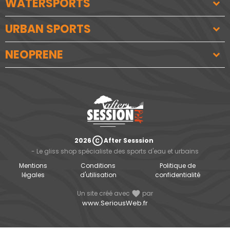
WATERSPORTS
URBAN SPORTS
NEOPRENE
copyright
2026
After Sesssion
- Le gliss shop spécialiste des sports d'eau et urbains
Mentions
Conditions
Politique de
légales
d'utilisation
confidentialité
Un site créé avec
favorite
par
www.SeriousWeb.fr