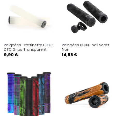
Poignées Trottinette ETHIC
Poingées BLUNT Will Scott
DTC Grips Transparent
Noir
Prix
Prix
9,90 €
14,95 €