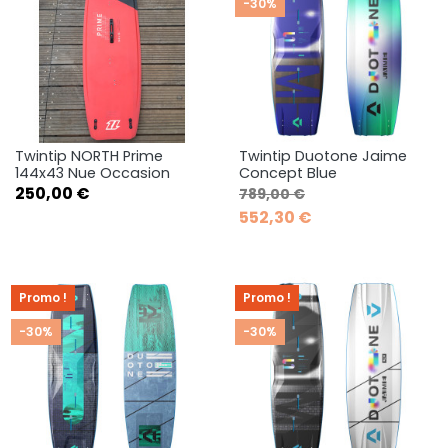
-30%
Twintip NORTH Prime
Twintip Duotone Jaime
144x43 Nue Occasion
Concept Blue
Prix
Prix de base
Prix
250,00 €
789,00 €
552,30 €
Promo !
Promo !
-30%
-30%