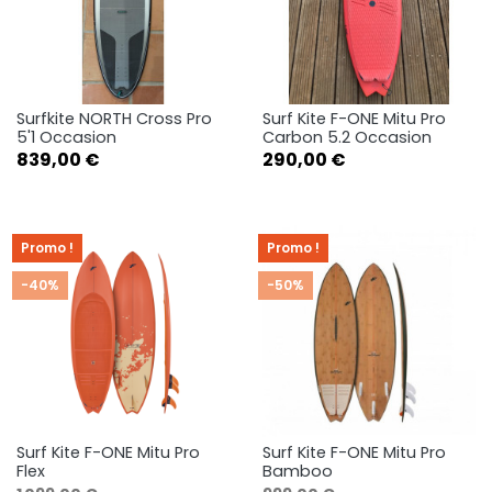
Surfkite NORTH Cross Pro
Surf Kite F-ONE Mitu Pro
5'1 Occasion
Carbon 5.2 Occasion
Prix
Prix
839,00 €
290,00 €
Promo !
Promo !
-40%
-50%
Surf Kite F-ONE Mitu Pro
Surf Kite F-ONE Mitu Pro
Flex
Bamboo