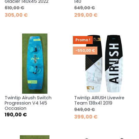
Glacier 140x45 2022
140
Prix de base
Prix
Prix de base
Prix
610,00 €
649,00 €
305,00 €
299,00 €
Promo !
-550,00 €
Twintip Airush Switch
Twintip AIRUSH Livewire
Progression V4 145
Team 138x41 2019
Occasion
Prix de base
Prix
949,00 €
Prix
190,00 €
399,00 €