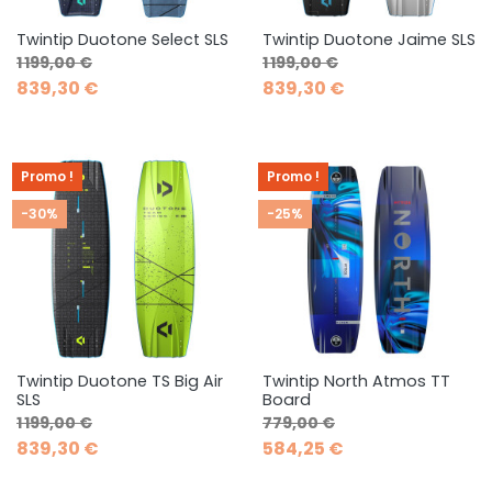
Twintip Duotone Select SLS
Twintip Duotone Jaime SLS
Prix de base
Prix
Prix de base
Prix
1 199,00 €
1 199,00 €
839,30 €
839,30 €
Promo !
Promo !
-30%
-25%
Twintip Duotone TS Big Air
Twintip North Atmos TT
SLS
Board
Prix de base
Prix
Prix de base
Prix
1 199,00 €
779,00 €
839,30 €
584,25 €