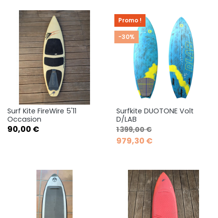
Promo !
-30%
Surf Kite FireWire 5'11
Surfkite DUOTONE Volt
Occasion
D/LAB
Prix
Prix de base
Prix
90,00 €
1 399,00 €
979,30 €