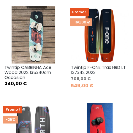
Promo !
-160,00 €
Twintip CABRINHA Ace
Twintip F-ONE Trax HRD LT
Wood 2022 135x40cm
137x42 2023
Occasion
Prix de base
Prix
709,00 €
Prix
340,00 €
549,00 €
Promo !
-25%