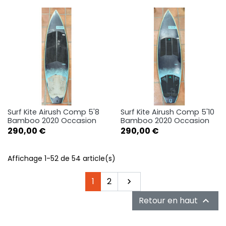
Surf Kite Airush Comp 5'8
Surf Kite Airush Comp 5'10
Bamboo 2020 Occasion
Bamboo 2020 Occasion
Prix
Prix
290,00 €
290,00 €
Affichage 1-52 de 54 article(s)
Suivant
1
2

Retour en haut
