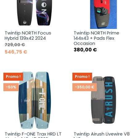
Twintip NORTH Focus
Twintip NORTH Prime
Hybrid 139x42 2024
144x43 + Pads Flex
Occasion
Prix de base
Prix
729,00 €
Prix
380,00 €
546,75 €
Promo !
Promo !
-50%
-350,00 €
Twintip F-ONE Trax HRD LT
Twintip Airush Livewire V8