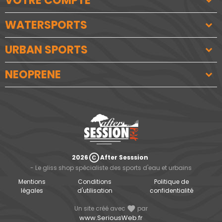
VOTRE COMPTE
WATERSPORTS
URBAN SPORTS
NEOPRENE
copyright
2026
After Sesssion
- Le gliss shop spécialiste des sports d'eau et urbains
Mentions
Conditions
Politique de
légales
d'utilisation
confidentialité
Un site créé avec
favorite
par
www.SeriousWeb.fr