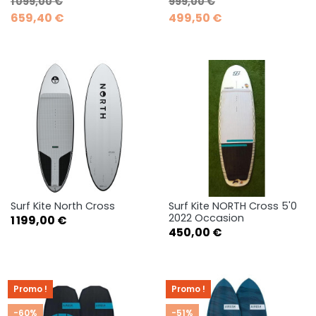
Prix de base
Prix
Prix de base
Prix
1 099,00 €
999,00 €
659,40 €
499,50 €
Surf Kite North Cross
Surf Kite NORTH Cross 5'0
2022 Occasion
Prix
1 199,00 €
Prix
450,00 €
Promo !
Promo !
-60%
-51%