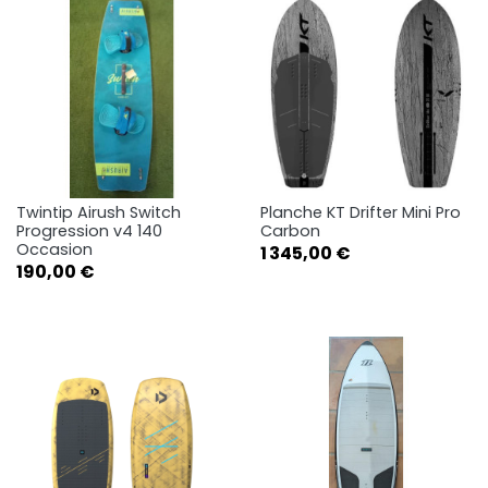
Twintip Airush Switch
Planche KT Drifter Mini Pro
Progression v4 140
Carbon
Occasion
Prix
1 345,00 €
Prix
190,00 €