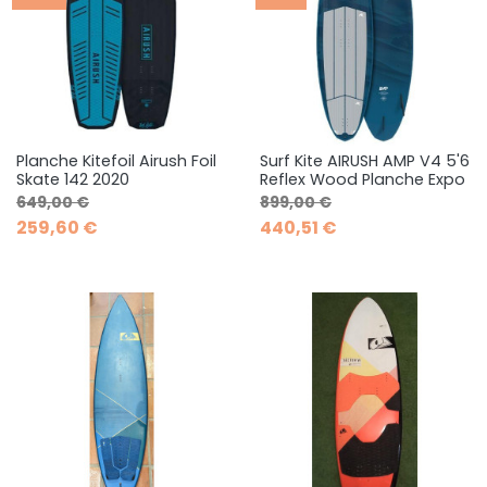
Planche Kitefoil Airush Foil
Surf Kite AIRUSH AMP V4 5'6
Skate 142 2020
Reflex Wood Planche Expo
Prix de base
Prix
Prix de base
Prix
649,00 €
899,00 €
259,60 €
440,51 €