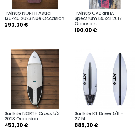
Twintip NORTH Astra
Twintip CABRINHA
135x40 2023 Nue Occasion
Spectrum 136x41 2017
Occasion
Prix
290,00 €
Prix
190,00 €
Surfkite NORTH Cross 5'3
Surfkite KT Driver 5'11 -
2023 Occasion
27.5L
Prix
Prix
450,00 €
885,00 €