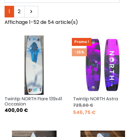
Suivant
1
2

Affichage 1-52 de 54 article(s)
Promo !
-25%
Twintip NORTH Flare 139x41
Twintip NORTH Astra
Occasion
Prix de base
Prix
729,00 €
Prix
400,00 €
546,75 €