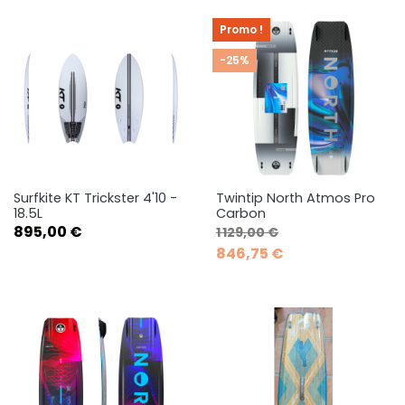
Promo !
-25%
Surfkite KT Trickster 4'10 -
Twintip North Atmos Pro
18.5L
Carbon
Prix
Prix de base
Prix
895,00 €
1 129,00 €
846,75 €