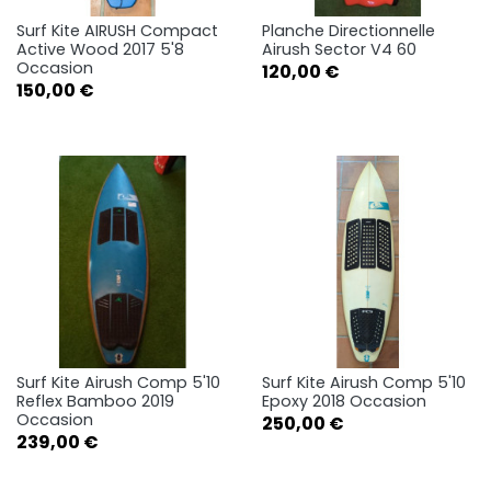
Surf Kite AIRUSH Compact
Planche Directionnelle
Active Wood 2017 5'8
Airush Sector V4 60
Occasion
Prix
120,00 €
Prix
150,00 €
Surf Kite Airush Comp 5'10
Surf Kite Airush Comp 5'10
Reflex Bamboo 2019
Epoxy 2018 Occasion
Occasion
Prix
250,00 €
Prix
239,00 €