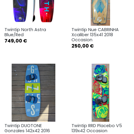
Twintip North Astra
Twintip Nue CABRINHA
Blue/Red
Xcaliber 135x41 2018
Occasion
Prix
749,00 €
Prix
250,00 €
Twintip DUOTONE
Twintip RRD Placebo V5
Gonzales 142x42 2016
139x42 Occasion