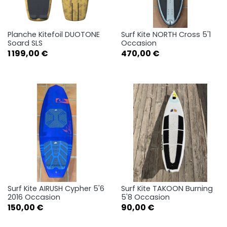
Planche Kitefoil DUOTONE
Surf Kite NORTH Cross 5'1
Soard SLS
Occasion
Prix
Prix
1 199,00 €
470,00 €
Surf Kite AIRUSH Cypher 5'6
Surf Kite TAKOON Burning
2016 Occasion
5'8 Occasion
Prix
Prix
150,00 €
90,00 €