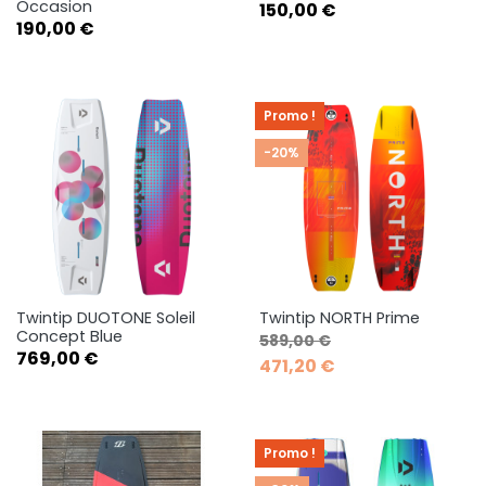
Occasion
Prix
150,00 €
Prix
190,00 €
Promo !
-20%
Twintip DUOTONE Soleil
Twintip NORTH Prime
Concept Blue
Prix de base
Prix
589,00 €
Prix
769,00 €
471,20 €
Promo !