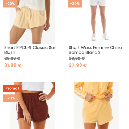
-20%
-30%
Short RIPCURL Classic Surf
Short Waxx Femme Chino
Blush
Bomba Blanc S
Prix de base
Prix
Prix de base
Prix
39,99 €
39,90 €
31,99 €
27,93 €
Promo !
-20%