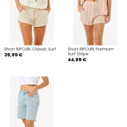
Short RIPCURL Classic Surf
Short RIPCURL Premium
Surf Stripe
Prix
39,99 €
Prix
44,99 €