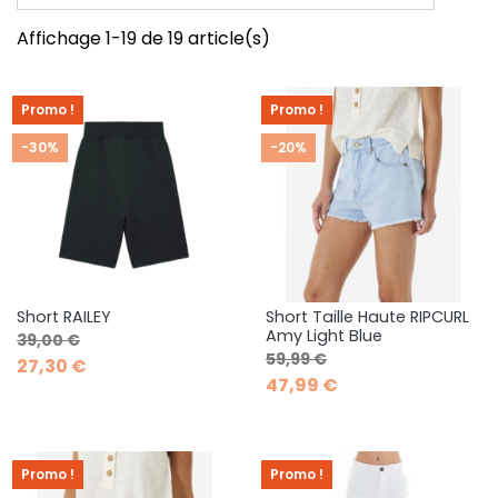
Affichage 1-19 de 19 article(s)
Promo !
Promo !
-30%
-20%
Short RAILEY
Short Taille Haute RIPCURL
Amy Light Blue
Prix de base
Prix
39,00 €
Prix de base
Prix
59,99 €
27,30 €
47,99 €
Promo !
Promo !