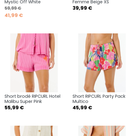
Mystic Off White
Femme Beige XS
Prix de base
Prix
Prix
39,99 €
59,99 €
41,99 €
Short brodé RIPCURL Hotel
Short RIPCURL Party Pack
Malibu Super Pink
Multico
Prix
Prix
55,99 €
45,99 €