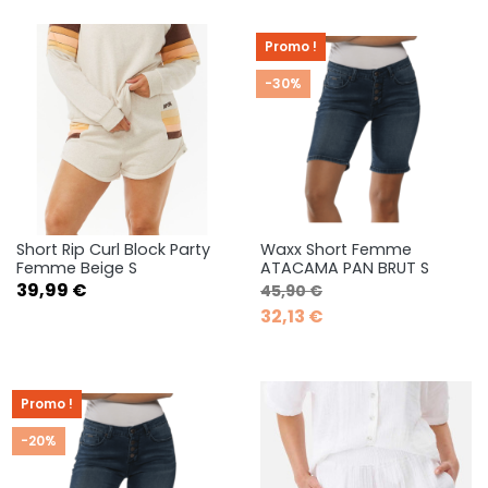
Promo !
-30%
Short Rip Curl Block Party
Waxx Short Femme
Femme Beige S
ATACAMA PAN BRUT S
Prix
Prix de base
Prix
39,99 €
45,90 €
32,13 €
Promo !
-20%