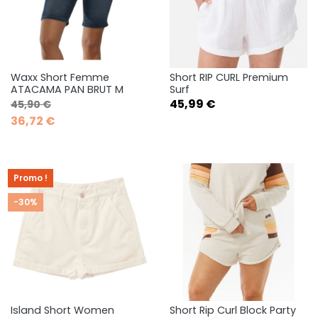
Waxx Short Femme
Short RIP CURL Premium
ATACAMA PAN BRUT M
Surf
Prix de base
Prix
Prix
45,99 €
45,90 €
36,72 €
Promo !
-30%
Island Short Women
Short Rip Curl Block Party