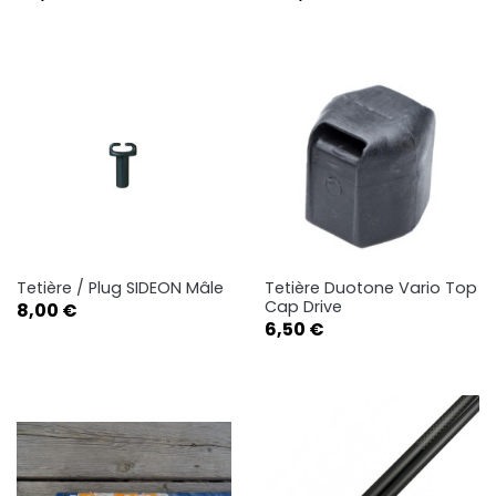
Tetière / Plug SIDEON Mâle
Tetière Duotone Vario Top
Cap Drive
Prix
8,00 €
Prix
6,50 €