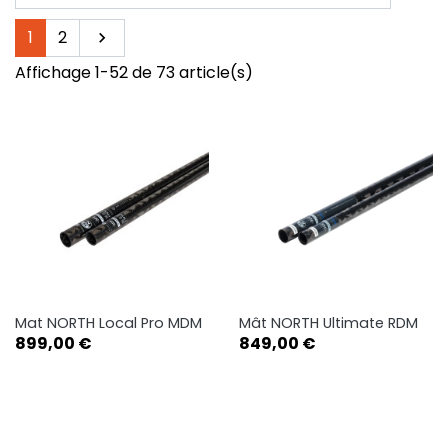
Suivant
1
2

Affichage 1-52 de 73 article(s)
Mat NORTH Local Pro MDM
Mât NORTH Ultimate RDM
Prix
Prix
899,00 €
849,00 €