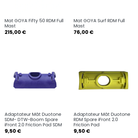
Mat GOYA Fifty 50 RDM Full
Mat GOYA Surf RDM Full
Mast
Mast
Prix
Prix
215,00 €
76,00 €
Adaptateur Mât Duotone
Adaptateur Mât Duotone
SDM- DTW-Boom Spare
RDM Spare iFront 2.0
iFront 2.0 Friction Pad SDM
Friction Pad
Prix
Prix
9,50 €
9,50 €