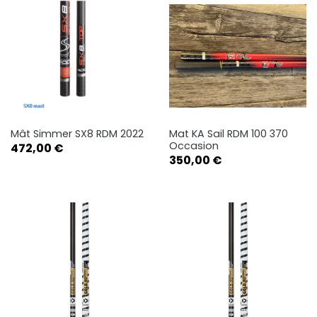
Mât Simmer SX8 RDM 2022
Mat KA Sail RDM 100 370
Occasion
Prix
472,00 €
Prix
350,00 €