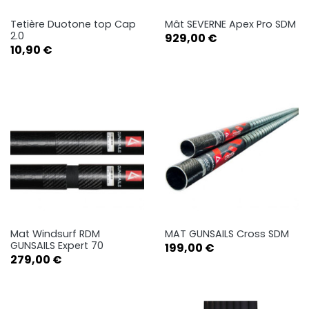
Tetière Duotone top Cap
Mât SEVERNE Apex Pro SDM
2.0
Prix
929,00 €
Prix
10,90 €
Mat Windsurf RDM
MAT GUNSAILS Cross SDM
GUNSAILS Expert 70
Prix
199,00 €
Prix
279,00 €