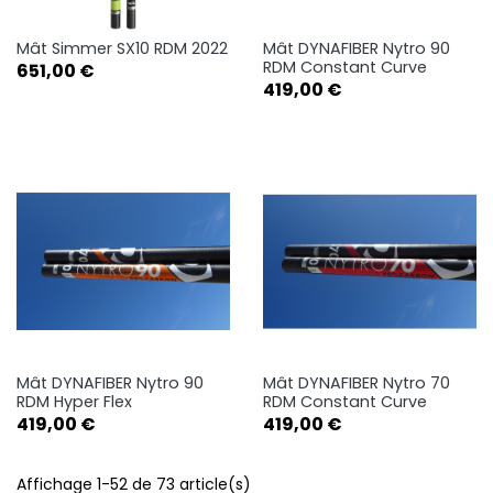
Mât Simmer SX10 RDM 2022
Mât DYNAFIBER Nytro 90
RDM Constant Curve
Prix
651,00 €
Prix
419,00 €
Mât DYNAFIBER Nytro 90
Mât DYNAFIBER Nytro 70
RDM Hyper Flex
RDM Constant Curve
Prix
Prix
419,00 €
419,00 €
Affichage 1-52 de 73 article(s)