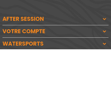
AFTER SESSION
VOTRE COMPTE
WATERSPORTS
URBAN SPORTS
NEOPRENE
copyright
2026
After Sesssion