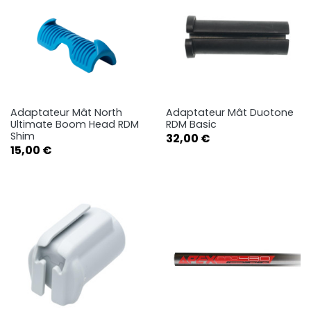
Adaptateur Mât North
Adaptateur Mât Duotone
Ultimate Boom Head RDM
RDM Basic
Shim
Prix
32,00 €
Prix
15,00 €