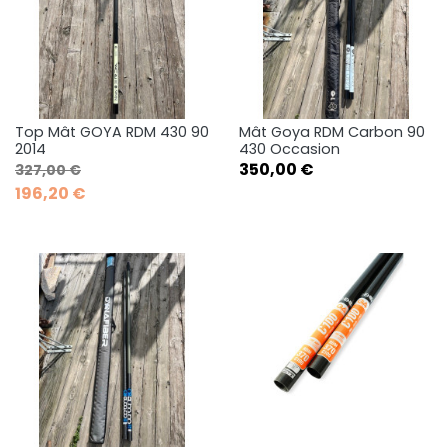
Top Mât GOYA RDM 430 90
Mât Goya RDM Carbon 90
2014
430 Occasion
Prix de base
Prix
Prix
350,00 €
327,00 €
196,20 €