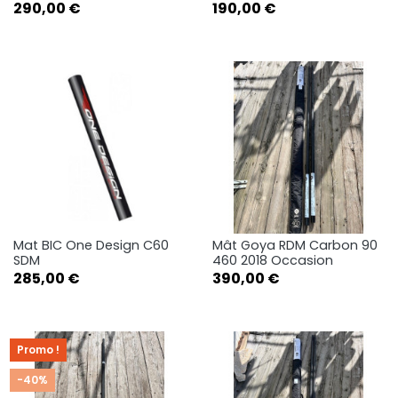
Prix
Prix
290,00 €
190,00 €
Mat BIC One Design C60
Mât Goya RDM Carbon 90
SDM
460 2018 Occasion
Prix
Prix
285,00 €
390,00 €
Promo !
-40%