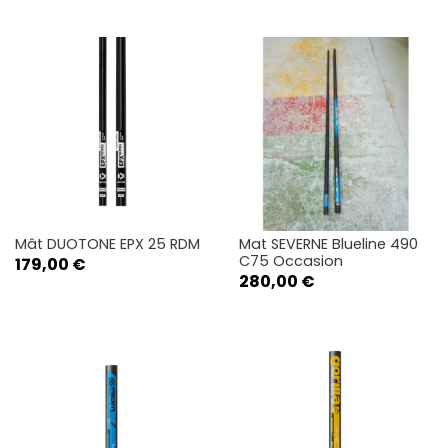
Mât DUOTONE EPX 25 RDM
Mat SEVERNE Blueline 490
C75 Occasion
Prix
179,00 €
Prix
280,00 €