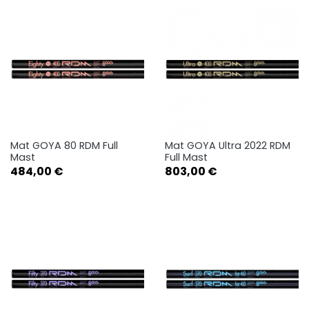
Mat GOYA 80 RDM Full
Mat GOYA Ultra 2022 RDM
Mast
Full Mast
Prix
Prix
484,00 €
803,00 €