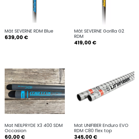
Mât SEVERNE RDM Blue
Mât SEVERNE Gorilla G2
RDM
Prix
639,00 €
Prix
419,00 €
Mat NEILPRYDE X3 400 SDM
Mat UNIFIBER Enduro EVO
Occasion
RDM C80 flex top
Prix
Prix
60,00 €
345,00 €