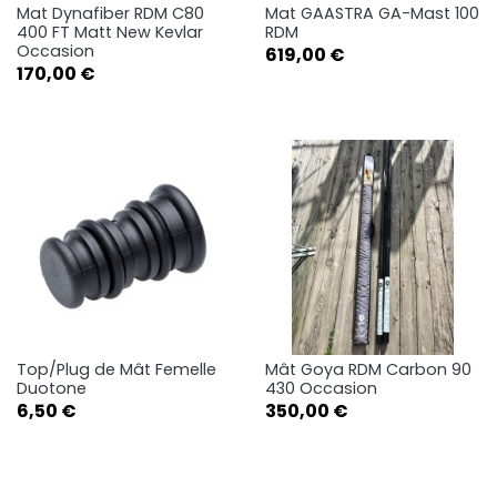
Mat Dynafiber RDM C80
Mat GAASTRA GA-Mast 100
400 FT Matt New Kevlar
RDM
Occasion
Prix
619,00 €
Prix
170,00 €
Top/Plug de Mât Femelle
Mât Goya RDM Carbon 90
Duotone
430 Occasion
Prix
Prix
6,50 €
350,00 €