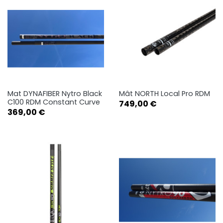
Mat DYNAFIBER Nytro Black
Mât NORTH Local Pro RDM
C100 RDM Constant Curve
Prix
749,00 €
Prix
369,00 €