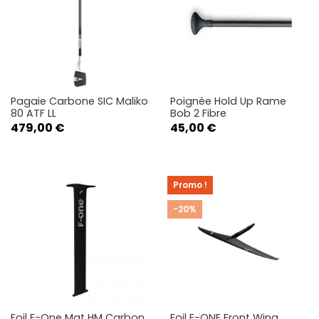
Pagaie Carbone SIC Maliko
Poignée Hold Up Rame
80 ATF LL
Bob 2 Fibre
Prix
Prix
479,00 €
45,00 €
Promo !
-20%
Foil F-One Mat HM Carbon
Foil F-ONE Front Wing