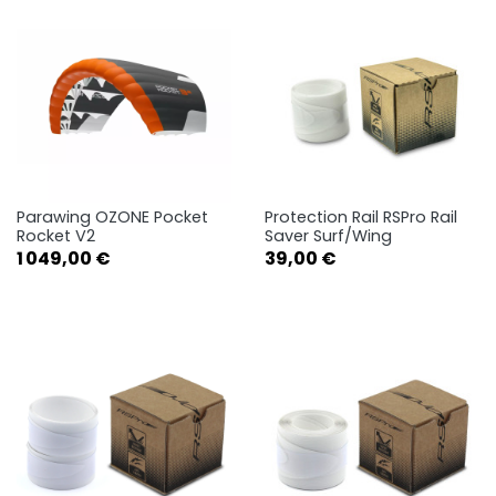
Parawing OZONE Pocket
Protection Rail RSPro Rail
Rocket V2
Saver Surf/Wing
Prix
Prix
1 049,00 €
39,00 €