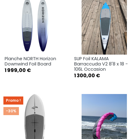
Planche NORTH Horizon
SUP Foil KALAMA
Downwind Foil Board
Barraccuda V2 8'8 x 18 -
106L Occasion
Prix
1 999,00 €
Prix
1 300,00 €
Promo !
-30%