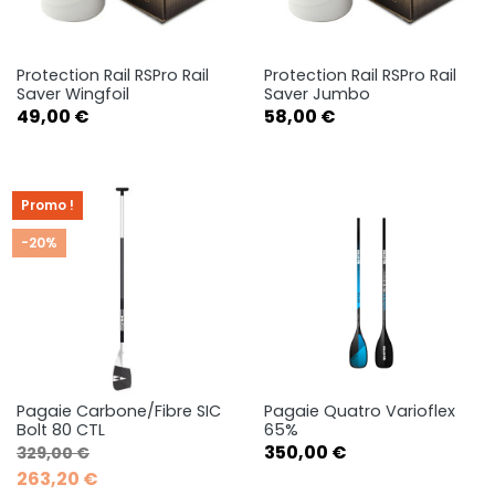
Protection Rail RSPro Rail
Protection Rail RSPro Rail
Saver Wingfoil
Saver Jumbo
Prix
Prix
49,00 €
58,00 €
Promo !
-20%
Pagaie Carbone/Fibre SIC
Pagaie Quatro Varioflex
Bolt 80 CTL
65%
Prix de base
Prix
Prix
350,00 €
329,00 €
263,20 €