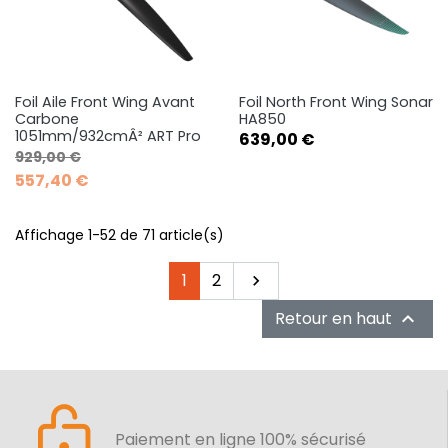
Foil Aile Front Wing Avant
Foil North Front Wing Sonar
Carbone
HA850
1051mm/932cmÂ² ART Pro
Prix
639,00 €
Prix de base
Prix
929,00 €
557,40 €
Affichage 1-52 de 71 article(s)
Suivant
1
2

Retour en haut

Paiement en ligne 100% sécurisé