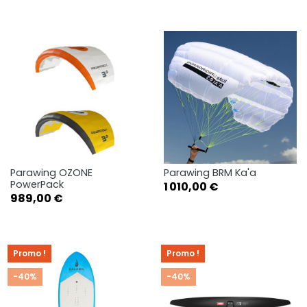
Parawing OZONE
Parawing BRM Ka'a
PowerPack
Prix
1 010,00 €
Prix
989,00 €
Promo !
Promo !
-40%
-40%