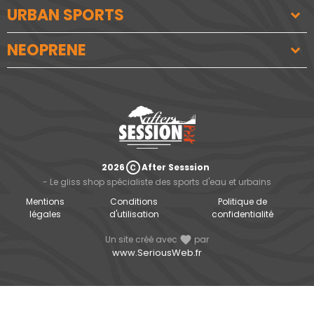
URBAN SPORTS
NEOPRENE
copyright
2026
After Sesssion
- Le gliss shop spécialiste des sports d'eau et urbains
Mentions
Conditions
Politique de
légales
d'utilisation
confidentialité
Un site créé avec
favorite
par
www.SeriousWeb.fr