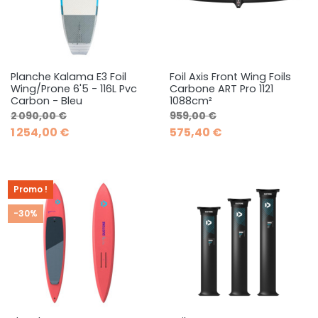
Planche Kalama E3 Foil
Foil Axis Front Wing Foils
Wing/Prone 6'5 - 116L Pvc
Carbone ART Pro 1121
Carbon - Bleu
1088cm²
Prix de base
Prix
Prix de base
Prix
2 090,00 €
959,00 €
1 254,00 €
575,40 €
Promo !
-30%