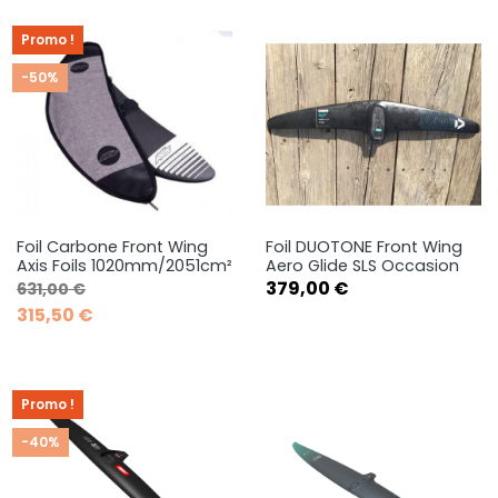
Promo !
-50%
Foil Carbone Front Wing
Foil DUOTONE Front Wing
Axis Foils 1020mm/2051cm²
Aero Glide SLS Occasion
Prix de base
Prix
Prix
379,00 €
631,00 €
315,50 €
Promo !
-40%