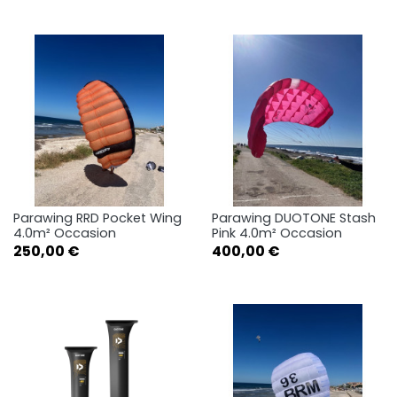
Parawing RRD Pocket Wing
Parawing DUOTONE Stash
4.0m² Occasion
Pink 4.0m² Occasion
Prix
Prix
250,00 €
400,00 €