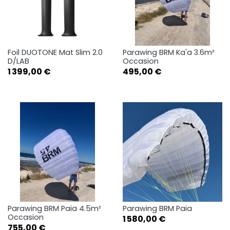
Foil DUOTONE Mat Slim 2.0
Parawing BRM Ka'a 3.6m²
D/LAB
Occasion
Prix
Prix
1 399,00 €
495,00 €
Parawing BRM Paia 4.5m²
Parawing BRM Paia
Occasion
Prix
1 580,00 €
Prix
755,00 €