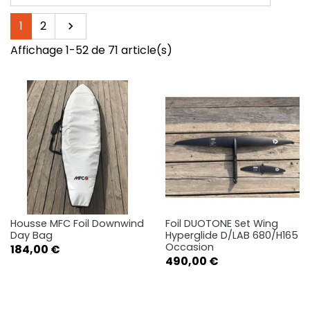
Suivant
1
2

Affichage 1-52 de 71 article(s)
Housse MFC Foil Downwind
Foil DUOTONE Set Wing
Day Bag
Hyperglide D/LAB 680/H165
Occasion
Prix
184,00 €
Prix
490,00 €