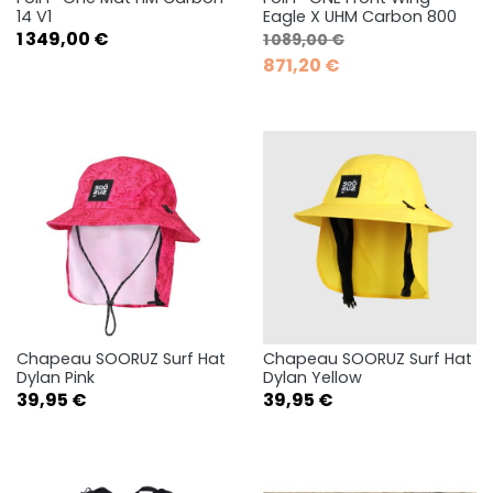
14 V1
Eagle X UHM Carbon 800
Prix
Prix de base
Prix
1 349,00 €
1 089,00 €
871,20 €
Chapeau SOORUZ Surf Hat
Chapeau SOORUZ Surf Hat
Dylan Pink
Dylan Yellow
Prix
Prix
39,95 €
39,95 €