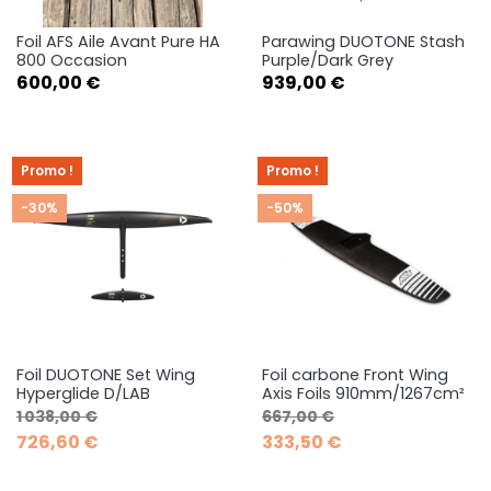
Foil AFS Aile Avant Pure HA
Parawing DUOTONE Stash
800 Occasion
Purple/Dark Grey
Prix
Prix
600,00 €
939,00 €
Promo !
Promo !
-30%
-50%
Foil DUOTONE Set Wing
Foil carbone Front Wing
Hyperglide D/LAB
Axis Foils 910mm/1267cm²
Prix de base
Prix
Prix de base
Prix
1 038,00 €
667,00 €
726,60 €
333,50 €