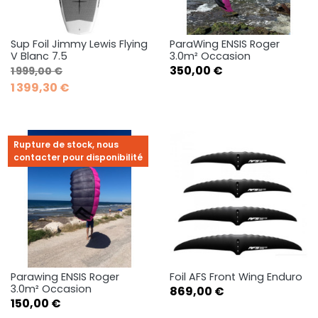
Sup Foil Jimmy Lewis Flying
ParaWing ENSIS Roger
V Blanc 7.5
3.0m² Occasion
Prix de base
Prix
Prix
350,00 €
1 999,00 €
1 399,30 €
Rupture de stock, nous
contacter pour disponibilité
Parawing ENSIS Roger
Foil AFS Front Wing Enduro
3.0m² Occasion
Prix
869,00 €
Prix
150,00 €