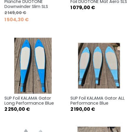
Planche DUOTONE
Foil DUOTONE Mat Aero SLS
Downwinder Slim SLS
Prix
1 079,00 €
Prix de base
Prix
2 149,00 €
1 504,30 €
SUP Foil KALAMA Gator
SUP Foil KALAMA Gator ALL
Long Performance Blue
Performance Blue
Prix
Prix
2 250,00 €
2 190,00 €