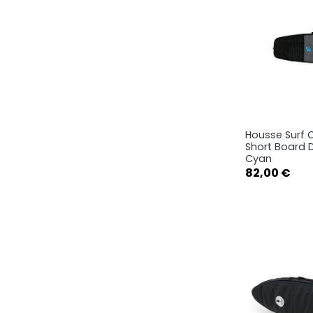
Housse Surf C
Ape

Short Board 
Cyan
Prix
82,00 €