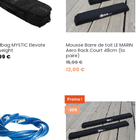
bag MYSTIC Elevate
Mousse Barre de toit LE MARIN
Aperçu rapide
Aperçu rapide


weight
Aero Rack Court 48cm (la
paire)
99 €
5cm
165cm
175cm
Prix de base
Prix
15,00 €
12,00 €
Promo !
-20%