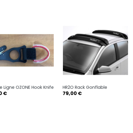
 Ligne OZONE Hook Knife
HR2O Rack Gonflable
Aperçu rapide
Aperçu rapide


Prix
0 €
79,00 €