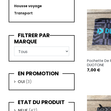
Housse voyage
Transport
FILTRER PAR
MARQUE
Pochette De
Ape

DUOTONE
Prix
7,00 €
EN PROMOTION
OUI
(3)
ETAT DU PRODUIT
NEUF
(42)