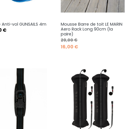
 Anti-vol GUNSAILS 4m
Mousse Barre de toit LE MARIN
Aperçu rapide
Aperçu rapide


Aero Rack Long 90cm (la
0 €
paire)
Prix de base
Prix
20,00 €
16,00 €