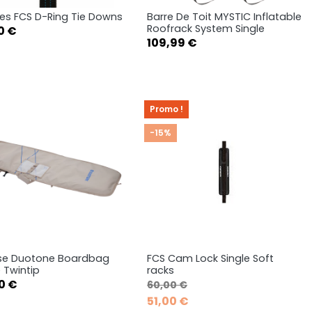
es FCS D-Ring Tie Downs
Barre De Toit MYSTIC Inflatable
Aperçu rapide
Aperçu rapide


Roofrack System Single
0 €
Prix
109,99 €
Promo !
-15%
se Duotone Boardbag
FCS Cam Lock Single Soft
Aperçu rapide
Aperçu rapide


e Twintip
racks
Prix de base
Prix
0 €
60,00 €
138x43
144x45
51,00 €