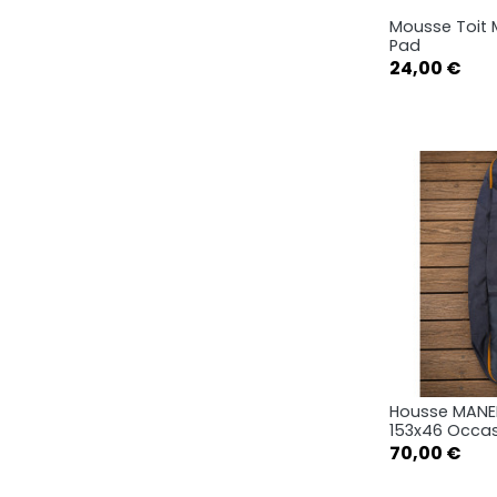
Mousse Toit 
Ape

Pad
Prix
24,00 €
Housse MANE
Ape

153x46 Occa
Prix
70,00 €