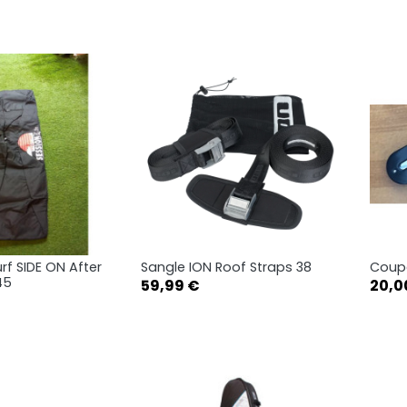
rf SIDE ON After
Sangle ION Roof Straps 38
Coupe
rçu rapide
Aperçu rapide

45
Prix
Prix
59,99 €
20,0