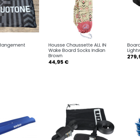
 Rangement
Housse Chaussette ALL IN
Board
rçu rapide
Aperçu rapide

Wake Board Socks Indian
Light
Brown
Prix
279,
14
Prix
44,95 €