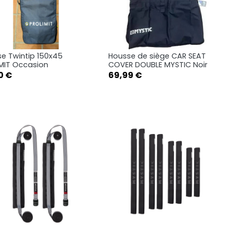
e Twintip 150x45
Housse de siège CAR SEAT
Aperçu rapide
Aperçu rapide


MIT Occasion
COVER DOUBLE MYSTIC Noir
Prix
0 €
69,99 €