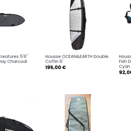
reatures 5'6''
Housse OCEAN&EARTH Double
Houss
rçu rapide
Aperçu rapide

Day Charcoal
Coffin 6'
Fish 
Cyan
Prix
195,00 €
Prix
92,0