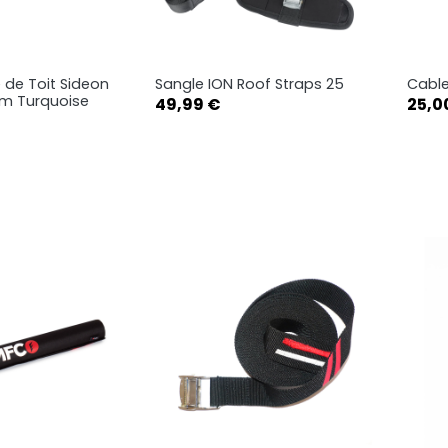
 de Toit Sideon
Sangle ION Roof Straps 25
Cable
rçu rapide
Aperçu rapide

m Turquoise
Prix
Prix
49,99 €
25,0