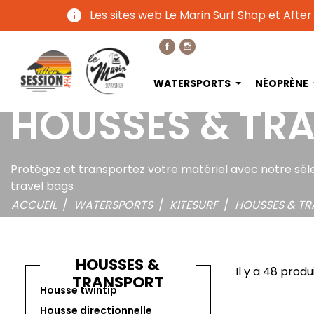
info
Les sites web Le Marin Surf Shop et After
WATERSPORTS
NÉOPRÈNE
HOUSSES & TR
Protégez et transportez votre matériel avec notre séle
travel bags
ACCUEIL
WATERSPORTS
KITESURF
HOUSSES & T
HOUSSES &
Il y a 48 produi
TRANSPORT
Housse twintip
Housse directionnelle