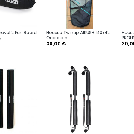
ravel 2 Fun Board
Housse Twintip AIRUSH 140x42
Houss
rçu rapide
Aperçu rapide

y
Occasion
PROLI
Prix
Prix
30,00 €
30,0