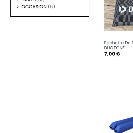
OCCASION
(5)
Pochette De
Ape

DUOTONE
Prix
7,00 €