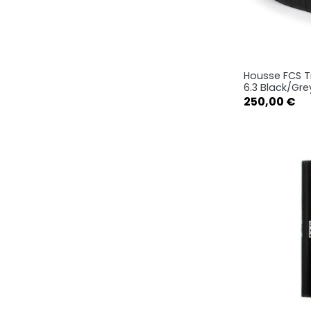
Housse FCS T
Ape

6.3 Black/Gre
Prix
250,00 €