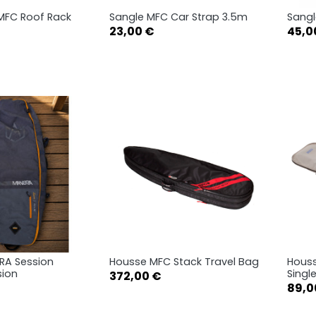
MFC Roof Rack
Sangle MFC Car Strap 3.5m
Sangl
rçu rapide
Aperçu rapide

Prix
Prix
23,00 €
45,0
RA Session
Housse MFC Stack Travel Bag
Hous
rçu rapide
Aperçu rapide

sion
Singl
Prix
372,00 €
Prix
89,0
6'0
6'6