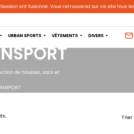
 Session ont fusionné. Vous retrouverez sur ce site tous l
mail_outline
URBAN SPORTS
VÊTEMENTS
DIVERS
ANSPORT
ction de housses, sacs et
RANSPORT
ts.
Trier 