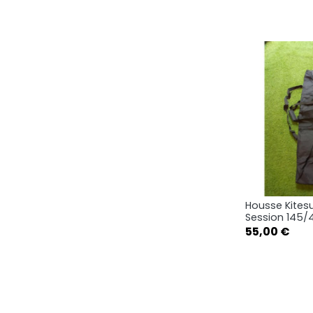
Housse Kitesu
Ape

Session 145/
Prix
55,00 €