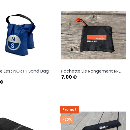
e Lest NORTH Sand Bag
Pochette De Rangement RRD
Aperçu rapide
Aperçu rapide


Prix
7,00 €
 €
Promo !
-20%