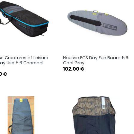
e Creatures of Leisure
Housse FCS Day Fun Board 5.6
Aperçu rapide
Aperçu rapide


Day Use 5.6 Charcoal
Cool Grey
Prix
102,00 €
0 €