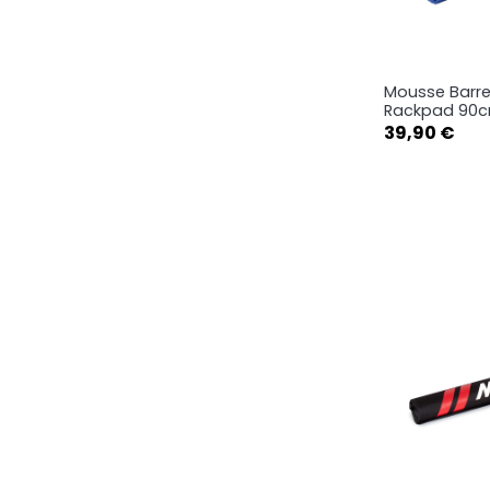
Mousse Barre
Ape

Rackpad 90c
Prix
39,90 €