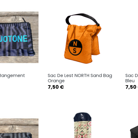
 Rangement
Sac De Lest NORTH Sand Bag
Sac D
rçu rapide
Aperçu rapide

Orange
Bleu
Prix
Prix
7,50 €
7,50