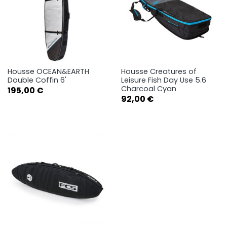
Housse OCEAN&EARTH
Housse Creatures of
Double Coffin 6'
Leisure Fish Day Use 5.6
Charcoal Cyan
Prix
195,00 €
Prix
92,00 €