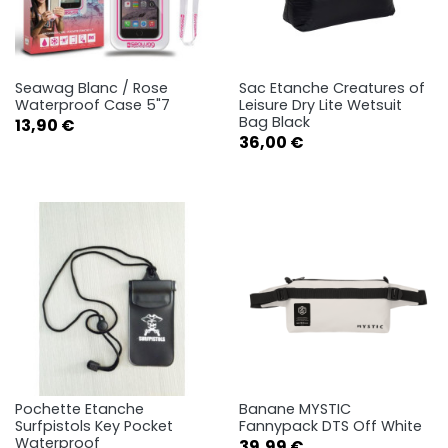
Seawag Blanc / Rose
Sac Etanche Creatures of
Waterproof Case 5"7
Leisure Dry Lite Wetsuit
Bag Black
Prix
13,90 €
Prix
36,00 €
Pochette Etanche
Banane MYSTIC
Surfpistols Key Pocket
Fannypack DTS Off White
Waterproof
Prix
39,99 €