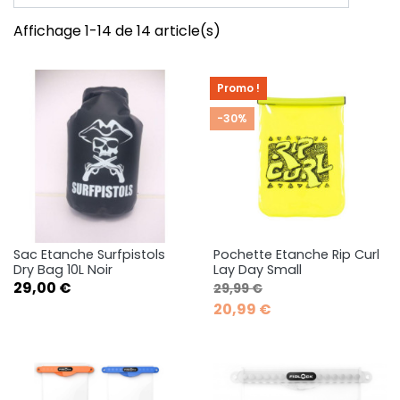
Affichage 1-14 de 14 article(s)
Promo !
-30%
Sac Etanche Surfpistols
Pochette Etanche Rip Curl
Dry Bag 10L Noir
Lay Day Small
Prix
Prix de base
Prix
29,00 €
29,99 €
20,99 €