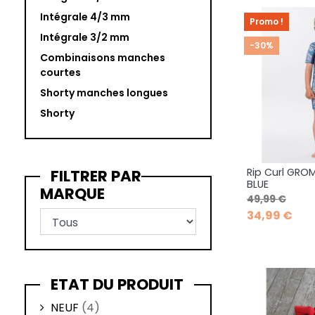
Intégrale 4/3 mm
Promo !
Intégrale 3/2 mm
-30%
Combinaisons manches
courtes
Shorty manches longues
Shorty
FILTRER PAR
Rip Curl GRO
Ape

BLUE
MARQUE
Prix de base
Prix
49,99 €
34,99 €
ETAT DU PRODUIT
NEUF
(4)