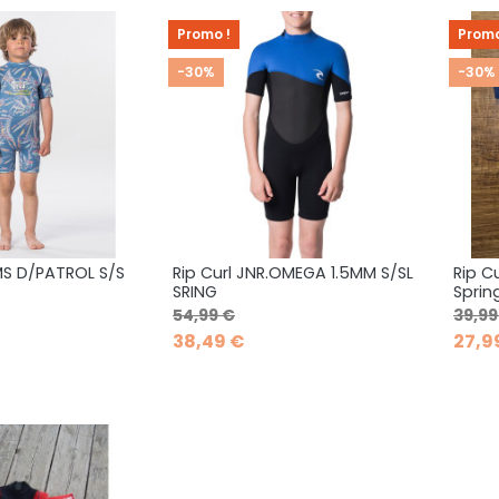
Promo !
Promo
-30%
-30%
MS D/PATROL S/S
Rip Curl JNR.OMEGA 1.5MM S/SL
Rip Cu
rçu rapide
Aperçu rapide

SRING
Sprin
Prix de base
Prix
Prix 
54,99 €
39,99
38,49 €
27,9