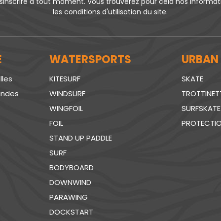
inscrire à tout moment. Vous trouverez pour cela nos informa
les conditions d'utilisation du site.
E
WATERSPORTS
URBAN
lles
KITESURF
SKATE
andes
WINDSURF
TROTTINET
WINGFOIL
SURFSKATE
FOIL
PROTECTI
STAND UP PADDLE
SURF
BODYBOARD
DOWNWIND
PARAWING
DOCKSTART