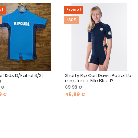
 !
Promo !
-30%
rl Kids D/Patrol S/SL
Shorty Rip Curl Dawn Patrol 1.5
Aperçu rapide
Aperçu rapide


g
mm Junior Fille Bleu 12
de base
Prix
Prix de base
Prix
 €
69,99 €
9 €
48,99 €