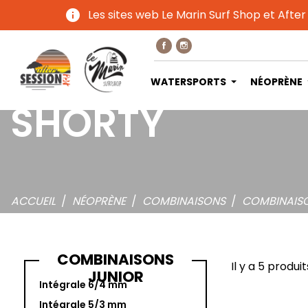
info
Les sites web Le Marin Surf Shop et After
WATERSPORTS
NÉOPRÈNE
SHORTY
ACCUEIL
NÉOPRÈNE
COMBINAISONS
COMBINAISO
COMBINAISONS
Il y a 5 produit
JUNIOR
Intégrale 6/4 mm
Intégrale 5/3 mm