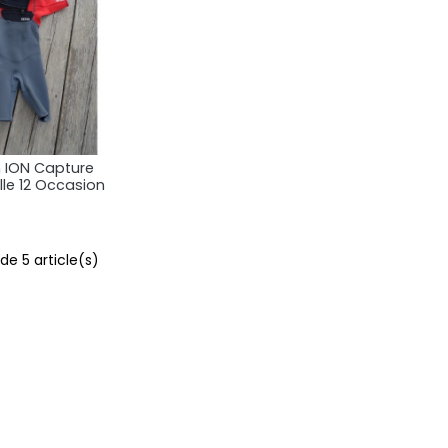
 ION Capture
rçu rapide
ille 12 Occasion
de 5 article(s)