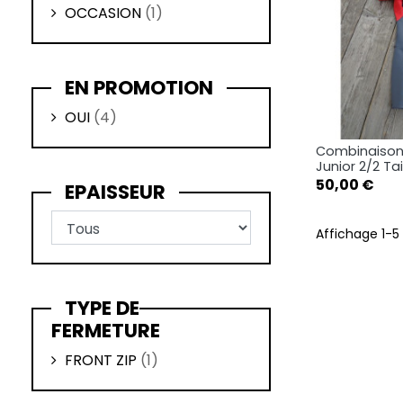
OCCASION
(1)
EN PROMOTION
OUI
(4)
Combinaison
Ape

Junior 2/2 Ta
Prix
50,00 €
EPAISSEUR
Affichage 1-5 
TYPE DE
FERMETURE
FRONT ZIP
(1)