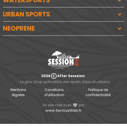
WATERSPORTS
URBAN SPORTS
NEOPRENE
copyright
2026
After Sesssion
- Le gliss shop spécialiste des sports d'eau et urbains
Mentions
Conditions
Politique de
légales
d'utilisation
confidentialité
Un site créé avec
favorite
par
www.SeriousWeb.fr