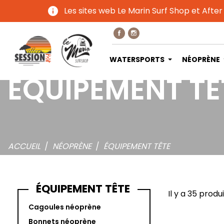
info
Les sites web Le Marin Surf Shop et After
WATERSPORTS
NÉOPRÈNE
ÉQUIPEMENT TÊ
ACCUEIL
NÉOPRÈNE
ÉQUIPEMENT TÊTE
ÉQUIPEMENT TÊTE
Il y a 35 produi
Cagoules néoprène
Bonnets néoprène