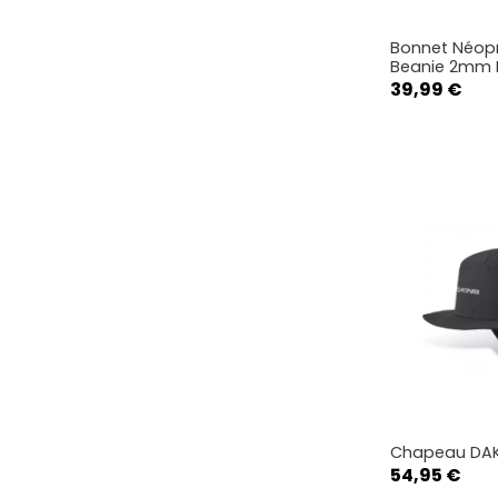
Bonnet Néop
Ape

Beanie 2mm D
Prix
39,99 €
S-M
Chapeau DAKI
Ape

Prix
54,95 €
Black
M