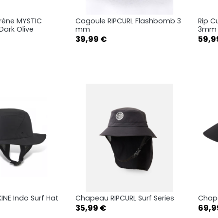
rène MYSTIC
Cagoule RIPCURL Flashbomb 3
Rip C
rçu rapide
Aperçu rapide

ark Olive
mm
3mm G
Prix
Prix
39,99 €
59,9
L-XL
S
M
L
XL
L-XL
NE Indo Surf Hat
Chapeau RIPCURL Surf Series
Chape
rçu rapide
Aperçu rapide

Prix
Prix
35,99 €
69,9
ojave Desert
Vintage Camo
Classic Camo
Stone
Noir
Grey
Khaki