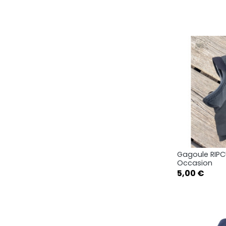
XXL
Gagoule RIP
Ape

Occasion
Prix
5,00 €