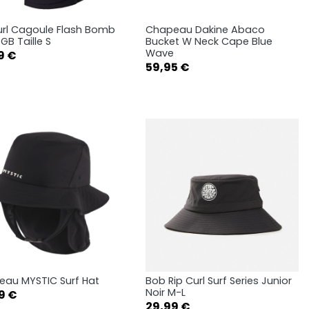
url Cagoule Flash Bomb
Chapeau Dakine Abaco
Aperçu rapide
Aperçu rapide


B Taille S
Bucket W Neck Cape Blue
Wave
9 €
S-M
L-XL
Prix
59,95 €
au MYSTIC Surf Hat
Bob Rip Curl Surf Series Junior
Aperçu rapide
Aperçu rapide


Noir M-L
9 €
Prix
Black
Warm Sand
29,99 €