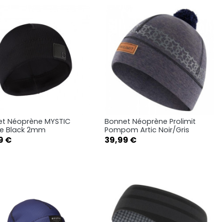
et Néoprène MYSTIC
Bonnet Néoprène Prolimit
Aperçu rapide
Aperçu rapide


ie Black 2mm
Pompom Artic Noir/Gris
Prix
9 €
39,99 €
SM
LXL
S
M
L
XL