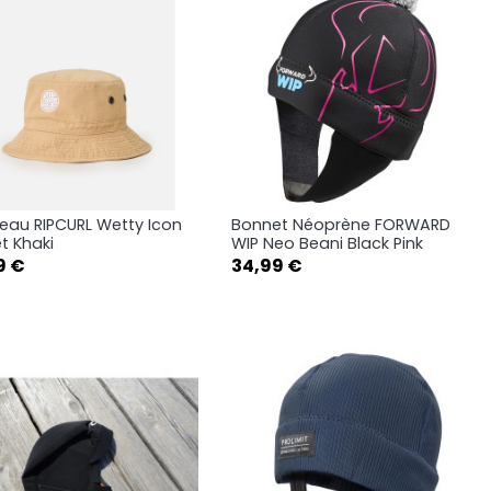
au RIPCURL Wetty Icon
Bonnet Néoprène FORWARD
Aperçu rapide
Aperçu rapide


t Khaki
WIP Neo Beani Black Pink
Prix
9 €
34,99 €
S-M
L-XL