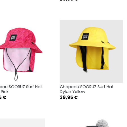
eau SOORUZ Surf Hat
Chapeau SOORUZ Surf Hat
Aperçu rapide
Aperçu rapide


 Pink
Dylan Yellow
Prix
5 €
39,95 €
M
L
M
L