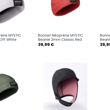
rène MYSTIC
Bonnet Néoprène MYSTIC
Bonn
rçu rapide
Aperçu rapide

Off White
Beanie 2mm Classic Red
Bean
Prix
Prix
39,99 €
39,9
S-M
L-XL
S-M