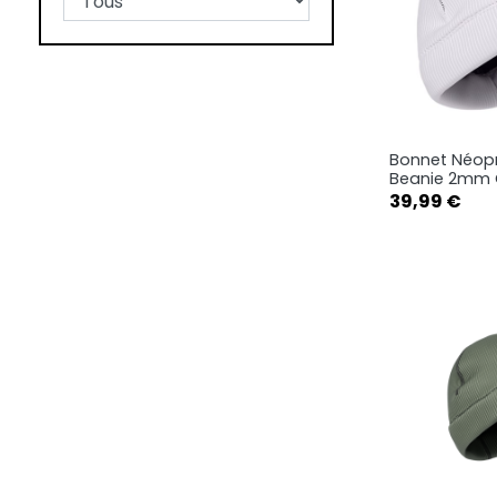
Bonnet Néop
Ape

Beanie 2mm 
Prix
39,99 €
L-XL