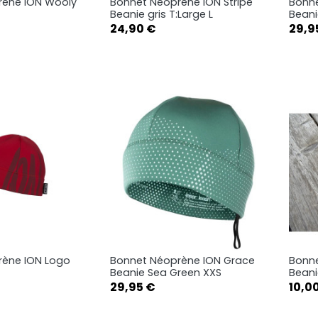
rène ION Wooly
Bonnet Néoprène ION Stripe
Bonn
rçu rapide
Aperçu rapide

Beanie gris T:Large L
Beani
Prix
Prix
24,90 €
29,9
rène ION Logo
Bonnet Néoprène ION Grace
Bonne
rçu rapide
Aperçu rapide

Beanie Sea Green XXS
Beani
Prix
Prix
29,95 €
10,0