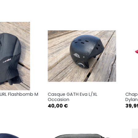
S-M
L-XL
S-M
L-XL
CURL Flashbomb M
Casque GATH Eva L/XL
Chap
rçu rapide
Aperçu rapide

Occasion
Dylan
Prix
Prix
40,00 €
39,9