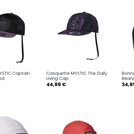
YSTIC Captain
Casquette MYSTIC The Daily
Bonn
rçu rapide
Aperçu rapide

od
Living Cap
Bean
Prix
Prix
44,99 €
34,9