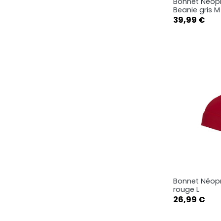
Bonnet Néop
Ape

Beanie gris M
Prix
39,99 €
Bonnet Néop
Ape

rouge L
Prix
26,99 €