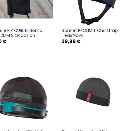
le RIP CURL E-Bomb
Bonnet PROLIMIT Chinstrap
Aperçu rapide
Aperçu rapide


 2MM S Occasion
Teal/Navy
Prix
0 €
39,99 €
S
M
L