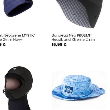
et Néoprène MYSTIC
Bandeau Néo PROLIMIT
Aperçu rapide
Aperçu rapide


ie 2mm Navy
Headband Xtreme 2mm
Prix
9 €
16,99 €
L-XL
S-M
S
M
L
XL