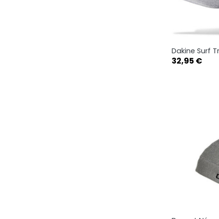
Dakine Surf Tr
Ape

Prix
32,95 €