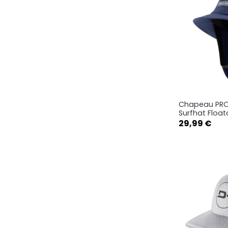
Chapeau PRO
Ape

Surfhat Floa
Prix
29,99 €
S-M