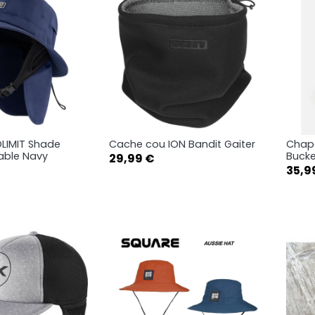
LIMIT Shade
Cache cou ION Bandit Gaiter
Chape
rçu rapide
Aperçu rapide

table Navy
Bucke
Prix
29,99 €
Prix
35,9
L-XL