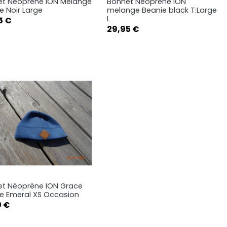
et Néoprène ION Melange
Bonnet Néoprène ION
Aperçu rapide
Aperçu rapide


e Noir Large
melange Beanie black T:Large
L
5 €
Prix
29,95 €
t Néoprène ION Grace
Aperçu rapide

e Emeral XS Occasion
0 €