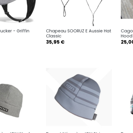
ucker - Griffin
Chapeau SOORUZ E Aussie Hat
Cagou
rçu rapide
Aperçu rapide

Classic
Hood
Prix
Prix
35,95 €
Bleu
Rouge
25,0
M
L