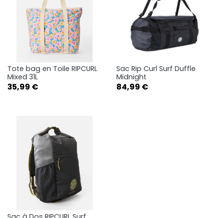
Tote bag en Toile RIPCURL
Sac Rip Curl Surf Duffle
Mixed 31L
Midnight
Prix
Prix
35,99 €
84,99 €
Sac à Dos RIPCURL Surf