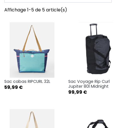
Affichage 1-5 de 5 article(s)
Sac cabas RIPCURL 32L
Sac Voyage Rip Curl
Jupiter 80l Midnight
Prix
59,99 €
Prix
99,99 €