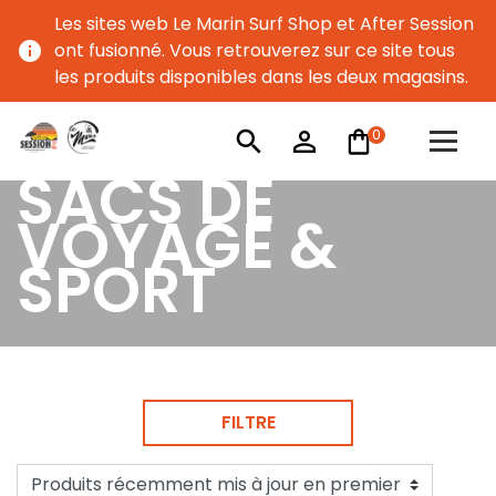
Les sites web Le Marin Surf Shop et After Session
info
ont fusionné. Vous retrouverez sur ce site tous
les produits disponibles dans les deux magasins.
0
search
person_outline
SACS DE
VOYAGE &
SPORT
FILTRE