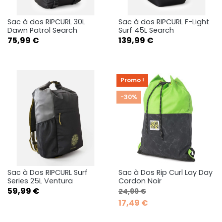
Sac à dos RIPCURL 30L
Sac à dos RIPCURL F-Light
Dawn Patrol Search
Surf 45L Search
Prix
Prix
75,99 €
139,99 €
Promo !
-30%
Sac à Dos RIPCURL Surf
Sac à Dos Rip Curl Lay Day
Series 25L Ventura
Cordon Noir
Prix
Prix de base
Prix
59,99 €
24,99 €
17,49 €