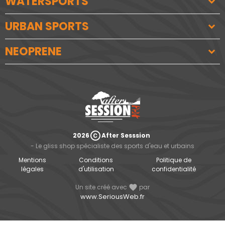
WATERSPORTS
URBAN SPORTS
NEOPRENE
copyright
2026
After Sesssion
- Le gliss shop spécialiste des sports d'eau et urbains
Mentions
Conditions
Politique de
légales
d'utilisation
confidentialité
Un site créé avec
favorite
par
www.SeriousWeb.fr