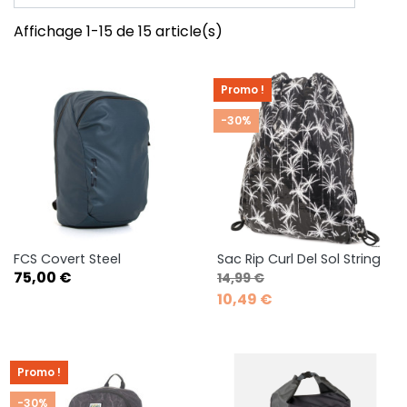
Affichage 1-15 de 15 article(s)
Promo !
-30%
FCS Covert Steel
Sac Rip Curl Del Sol String
Prix
Prix de base
Prix
75,00 €
14,99 €
10,49 €
Promo !
-30%