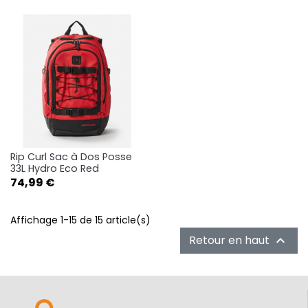
Rip Curl Sac à Dos Posse
33L Hydro Eco Red
Prix
74,99 €
Affichage 1-15 de 15 article(s)
Retour en haut
