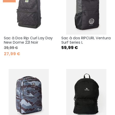
Sac à Dos Rip Curl Lay Day
Sac à dos RIPCURL Ventura
New Dome 22l Noir
Surf Series L
Prix de base
Prix
Prix
59,99 €
39,99 €
27,99 €