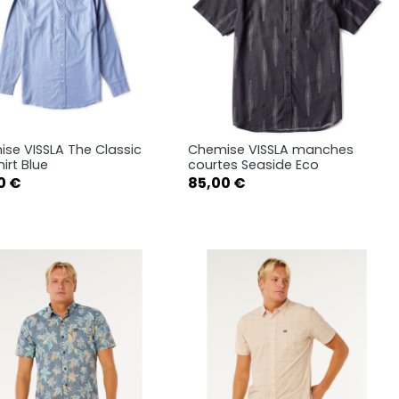
se VISSLA The Classic
Chemise VISSLA manches
Aperçu rapide
Aperçu rapide


irt Blue
courtes Seaside Eco
Prix
0 €
85,00 €
S
M
L
S
M
L
XL
XL