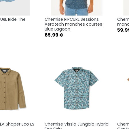
URL Ride The
Chemise RIPCURL Sessions
Chemi
rçu rapide
Aperçu rapide

n
Aerotech manches courtes
manch
Blue Lagoon
Prix
59,9
s
3-4ans
S
M
L
Prix
65,99 €
s
7-8ans
XL
LA Shaper Eco LS
Chemise Vissla Jungalo Hybrid
Chemi
rçu rapide
Aperçu rapide

Eco Shirt
Cente