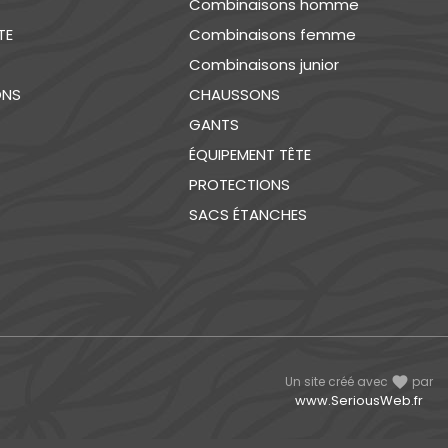
Combinaisons homme
TE
Combinaisons femme
Combinaisons junior
ONS
CHAUSSONS
GANTS
ÉQUIPEMENT TÊTE
PROTECTIONS
SACS ÉTANCHES
Un site créé avec
favorite
par
www.SeriousWeb.fr