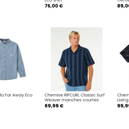
Prix
Prix
Sand
Aloe
75,00 €
89,0
S
M
L
L
XL
la Far Away Eco
Chemise RIPCURL Classic Surf
Chemi
rçu rapide
Aperçu rapide

Weaver manches courtes
Living
Prix
Prix
69,99 €
99,9
M
L
S
M
L
XL
XL