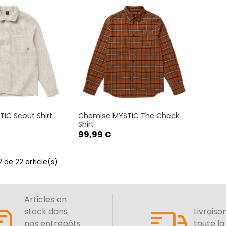
IC Scout Shirt
Chemise MYSTIC The Check
rçu rapide
Aperçu rapide

Shirt
Prix
99,99 €
M
L
S
M
L
XL
XXL
 de 22 article(s)
Articles en
stock dans
Livraiso
nos entrepôts
toute la