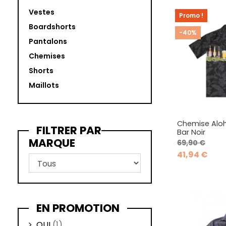
Vestes
Promo !
Boardshorts
-40%
Pantalons
Chemises
Shorts
Maillots
Chemise Aloha
Ape
FILTRER PAR

Bar Noir
MARQUE
Prix de base
Prix
69,90 €
S
41,94 €
EN PROMOTION
OUI
(1)