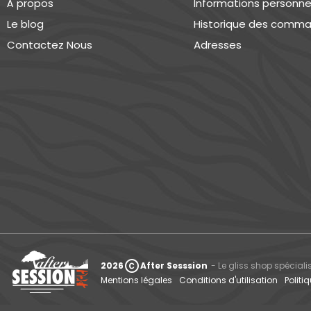
À propos
Informations personne
Le blog
Historique des comm
Contactez Nous
Adresses
copyright
2026
After Sesssion
- Le gliss shop spéciali
Mentions légales
Conditions d'utilisation
Politi