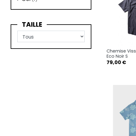
TAILLE
Chemise Viss
Ape

Eco Noir S
Prix
79,00 €