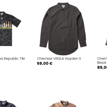
 Republic Tiki
Chemise VISSLA Hayden S
Chemi
rçu rapide
Aperçu rapide

Black
Prix
59,00 €
Prix
89,0
XXL