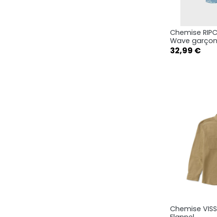
Chemise RIPC
Ape

Wave garço
Prix
32,99 €
1-2an
5-6an
Chemise VISS
Ape

Flannel