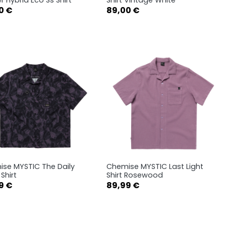
Prix
0 €
89,00 €
S
M
L
S
M
L
XL
XL
se MYSTIC The Daily
Chemise MYSTIC Last Light
Aperçu rapide
Aperçu rapide


 Shirt
Shirt Rosewood
Prix
9 €
89,99 €
S
M
L
S
M
L
XL
XL