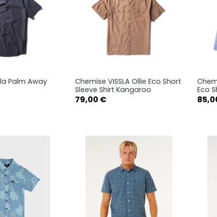
la Palm Away
Chemise VISSLA Ollie Eco Short
Chemi
rçu rapide
Aperçu rapide

Sleeve Shirt Kangaroo
Eco Sh
Prix
Prix
79,00 €
85,0
S
M
L