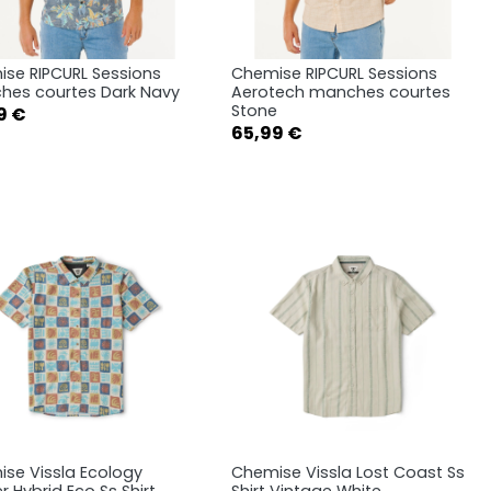
se RIPCURL Sessions
Chemise RIPCURL Sessions
Aperçu rapide
Aperçu rapide


es courtes Dark Navy
Aerotech manches courtes
Stone
9 €
S
M
L
S
M
L
Prix
65,99 €
XL
XL
se Vissla Ecology
Chemise Vissla Lost Coast Ss
Aperçu rapide
Aperçu rapide


r Hybrid Eco Ss Shirt
Shirt Vintage White