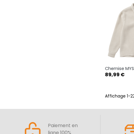
Chemise MYST
Ape

Prix
89,99 €
S
Affichage 1-22
Paiement en
ligne 100%