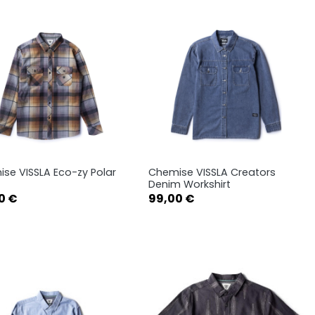
se VISSLA Eco-zy Polar
Chemise VISSLA Creators
Aperçu rapide
Aperçu rapide


Denim Workshirt
Prix
0 €
99,00 €
S
M
L
S
M
L
XL
XL