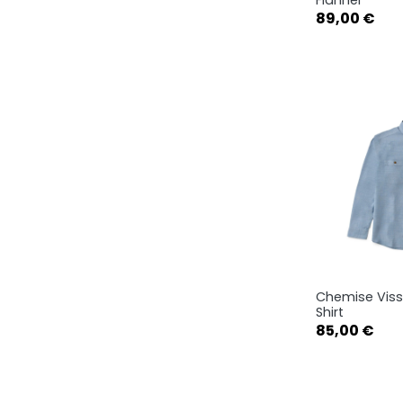
Prix
89,00 €
M
Chemise Viss
Ape

Shirt
Prix
85,00 €
S