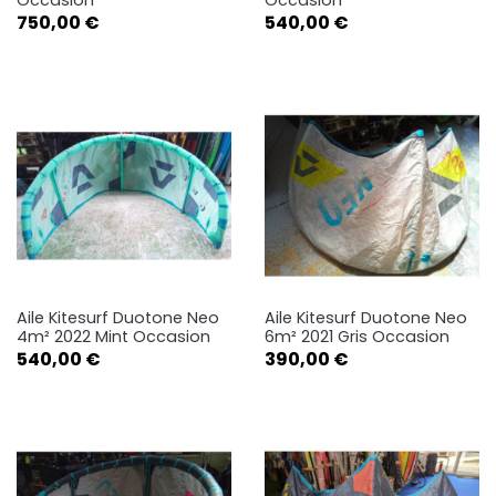
Occasion
Occasion
Prix
Prix
750,00 €
540,00 €
Aile Kitesurf Duotone Neo
Aile Kitesurf Duotone Neo
4m² 2022 Mint Occasion
6m² 2021 Gris Occasion
Prix
Prix
540,00 €
390,00 €