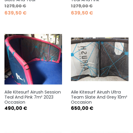
Prix de base
Prix
Prix de base
Prix
1 279,00 €
1 279,00 €
639,50 €
639,50 €
Aile Kitesurf Airush Session
Aile Kitesurf Airush Ultra
Teal And Pink 7m² 2023
Team Slate And Grey 10m²
Occasion
Occasion
Prix
Prix
490,00 €
650,00 €