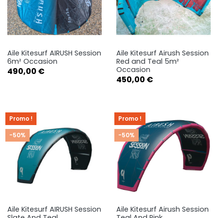
Aile Kitesurf AIRUSH Session
Aile Kitesurf Airush Session
6m² Occasion
Red and Teal 5m²
Occasion
Prix
490,00 €
Prix
450,00 €
Promo !
Promo !
-50%
-50%
Aile Kitesurf AIRUSH Session
Aile Kitesurf Airush Session
Slate And Teal
Teal And Pink