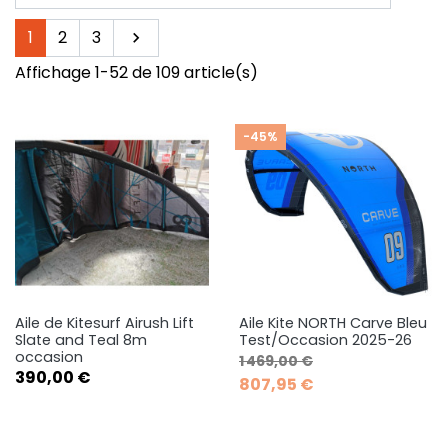
Suivant
1
2
3

Affichage 1-52 de 109 article(s)
-45%
Aile de Kitesurf Airush Lift
Aile Kite NORTH Carve Bleu
Slate and Teal 8m
Test/Occasion 2025-26
occasion
Prix de base
Prix
1 469,00 €
Prix
390,00 €
807,95 €