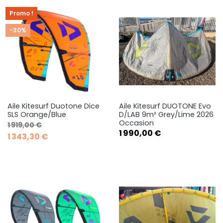
Promo !
-30%
Aile Kitesurf Duotone Dice
Aile Kitesurf DUOTONE Evo
SLS Orange/Blue
D/LAB 9m² Grey/Lime 2026
Occasion
Prix de base
Prix
1 919,00 €
Prix
1 990,00 €
1 343,30 €