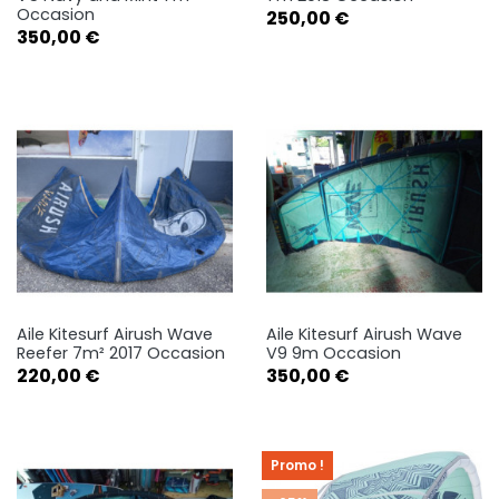
Occasion
Prix
250,00 €
Prix
350,00 €
Aile Kitesurf Airush Wave
Aile Kitesurf Airush Wave
Reefer 7m² 2017 Occasion
V9 9m Occasion
Prix
Prix
220,00 €
350,00 €
Promo !