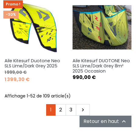
Promo !
-30%
Aile Kitesurf Duotone Neo
Aile Kitesurf DUOTONE Neo
SLS Lime/Dark Grey 2025
SLS Lime/Dark Grey 8m²
2025 Occasion
Prix de base
Prix
1 999,00 €
Prix
990,00 €
1 399,30 €
Affichage 1-52 de 109 article(s)
Suivant
1
2
3

Retour en haut
