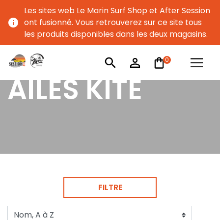
Les sites web Le Marin Surf Shop et After Session
info
ont fusionné. Vous retrouverez sur ce site tous
les produits disponibles dans les deux magasins.
0
search
person_outline
AILES KITE
FILTRE