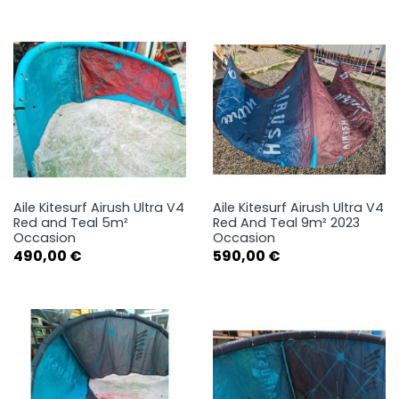
Aile Kitesurf Airush Ultra V4
Aile Kitesurf Airush Ultra V4
Red and Teal 5m²
Red And Teal 9m² 2023
Occasion
Occasion
Prix
Prix
490,00 €
590,00 €