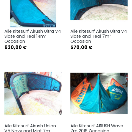
Aile Kitesurf Airush Ultra V4
Aile Kitesurf Airush Ultra V4
Slate and Teal 14m²
Slate and Teal 7m²
Occasion
Occasion
Prix
Prix
630,00 €
570,00 €
Aile Kitesurf Airush Union
Aile Kitesurf AIRUSH Wave
V5 Navy and Mint 7m
7m 2018 Occasion