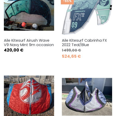
-65%
Aile Kitesurf Airush Wave
Aile Kitesurf Cabrinha FX
V9 Navy Mint 9m occasion
2022 Teal/Blue
Prix
Prix de base
Prix
420,00 €
1 499,00 €
524,65 €