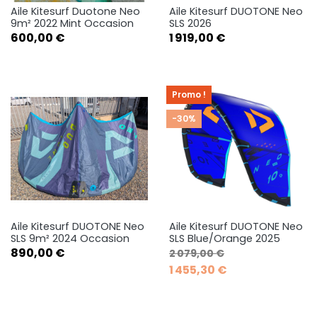
Aile Kitesurf Duotone Neo
Aile Kitesurf DUOTONE Neo
9m² 2022 Mint Occasion
SLS 2026
Prix
Prix
600,00 €
1 919,00 €
Promo !
-30%
Aile Kitesurf DUOTONE Neo
Aile Kitesurf DUOTONE Neo
SLS 9m² 2024 Occasion
SLS Blue/Orange 2025
Prix
Prix de base
Prix
890,00 €
2 079,00 €
1 455,30 €