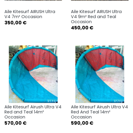
Aile Kitesurf AIRUSH Ultra
Aile Kitesurf AIRUSH Ultra
V4 7m² Occasion
V4 9m² Red and Teal
Occasion
Prix
350,00 €
Prix
450,00 €
Aile Kitesurf Airush Ultra V4
Aile Kitesurf Airush Ultra V4
Red and Teal 14m²
Red And Teal 14m²
Occasion
Occasion
Prix
Prix
570,00 €
590,00 €