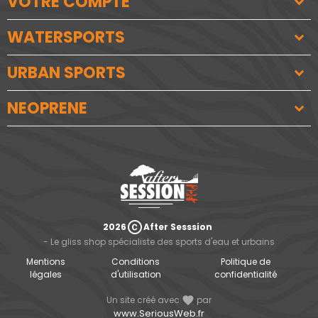
VOTRE COMPTE
WATERSPORTS
URBAN SPORTS
NEOPRENE
copyright
2026
After Sesssion
- Le gliss shop spécialiste des sports d'eau et urbains
Mentions
Conditions
Politique de
légales
d'utilisation
confidentialité
Un site créé avec
favorite
par
www.SeriousWeb.fr