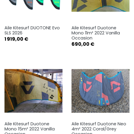
Aile Kitesurf DUOTONE Evo
Aile Kitesurf Duotone
SLS 2026
Mono 11m² 2022 Vanilla
Occasion
Prix
1 919,00 €
Prix
690,00 €
Aile Kitesurf Duotone
Aile Kitesurf Duotone Neo
Mono 15m² 2022 Vanilla
4m² 2022 Coral/Grey