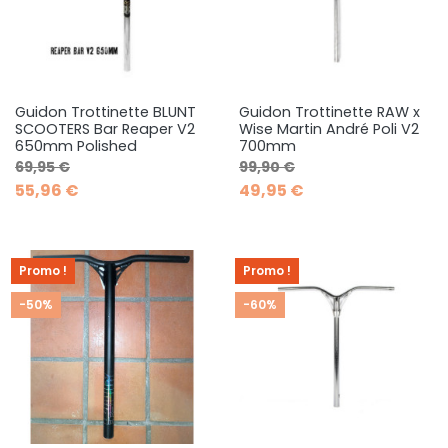
Guidon Trottinette BLUNT
Guidon Trottinette RAW x
SCOOTERS Bar Reaper V2
Wise Martin André Poli V2
650mm Polished
700mm
Prix de base
Prix
Prix de base
Prix
69,95 €
99,90 €
55,96 €
49,95 €
Promo !
Promo !
-50%
-60%