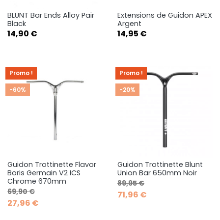
BLUNT Bar Ends Alloy Pair
Extensions de Guidon APEX
Black
Argent
Prix
Prix
14,90 €
14,95 €
Promo !
Promo !
-60%
-20%
Guidon Trottinette Flavor
Guidon Trottinette Blunt
Boris Germain V2 ICS
Union Bar 650mm Noir
Chrome 670mm
Prix de base
Prix
89,95 €
Prix de base
Prix
69,90 €
71,96 €
27,96 €