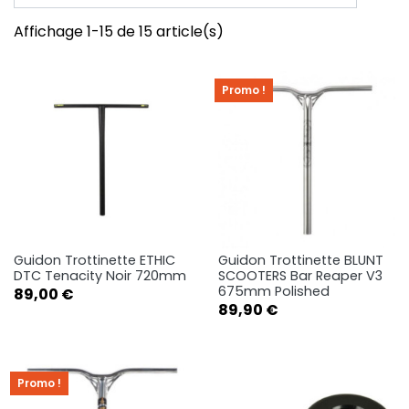
Affichage 1-15 de 15 article(s)
Promo !
Guidon Trottinette ETHIC
Guidon Trottinette BLUNT
DTC Tenacity Noir 720mm
SCOOTERS Bar Reaper V3
675mm Polished
Prix
89,00 €
Prix
89,90 €
Promo !