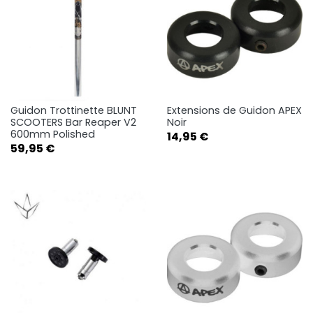
Guidon Trottinette BLUNT
Extensions de Guidon APEX
SCOOTERS Bar Reaper V2
Noir
600mm Polished
Prix
14,95 €
Prix
59,95 €