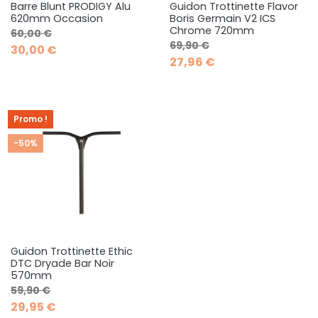
Barre Blunt PRODIGY Alu
Guidon Trottinette Flavor
620mm Occasion
Boris Germain V2 ICS
Chrome 720mm
Prix de base
Prix
60,00 €
Prix de base
Prix
69,90 €
30,00 €
27,96 €
Promo !
-50%
Guidon Trottinette Ethic
DTC Dryade Bar Noir
570mm
Prix de base
Prix
59,90 €
29,95 €