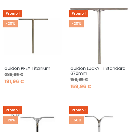
Promo !
Promo !
-20%
-20%
Guidon PREY Titanium
Guidon LUCKY Ti Standard
670mm
Prix de base
Prix
239,95 €
Prix de base
Prix
199,95 €
191,96 €
159,96 €
Promo !
Promo !
-20%
-50%