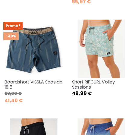
55,97 €
Promo !
-40%
Boardshort VISSLA Seaside
Short RIPCURL Volley
18.5
Sessions
Prix de base
Prix
Prix
49,99 €
69,00 €
41,40 €