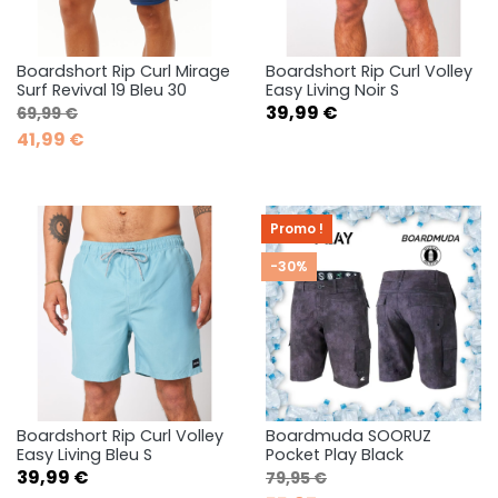
Boardshort Rip Curl Mirage
Boardshort Rip Curl Volley
Surf Revival 19 Bleu 30
Easy Living Noir S
Prix de base
Prix
Prix
39,99 €
69,99 €
41,99 €
Promo !
-30%
Boardshort Rip Curl Volley
Boardmuda SOORUZ
Easy Living Bleu S
Pocket Play Black
Prix
Prix de base
Prix
39,99 €
79,95 €