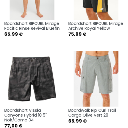
Boardshort RIPCURL Mirage
Boardshort RIPCURL Mirage
Pacific Rinse Revival Bluefin
Archive Royal Yellow
Prix
Prix
65,99 €
75,99 €
Boardshort Vissla
Boardwalk Rip Curl Trail
Canyons Hybrid 18.5''
Cargo Olive Vert 28
Noir/Camo 34
Prix
65,99 €
Prix
77,00 €