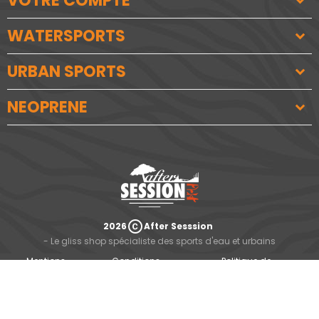
VOTRE COMPTE
WATERSPORTS
URBAN SPORTS
NEOPRENE
copyright
2026
After Sesssion
- Le gliss shop spécialiste des sports d'eau et urbains
Mentions
Conditions
Politique de
légales
d'utilisation
confidentialité
Un site créé avec
favorite
par
www.SeriousWeb.fr