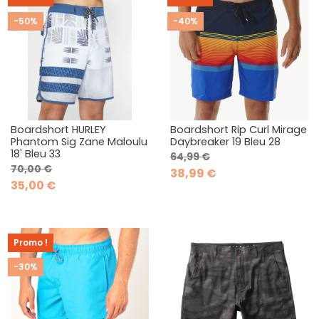
-50%
-40%
Boardshort HURLEY
Boardshort Rip Curl Mirage
Phantom Sig Zane Maloulu
Daybreaker 19 Bleu 28
18' Bleu 33
Prix de base
Prix
64,99 €
Prix de base
Prix
70,00 €
38,99 €
35,00 €
Promo !
-30%