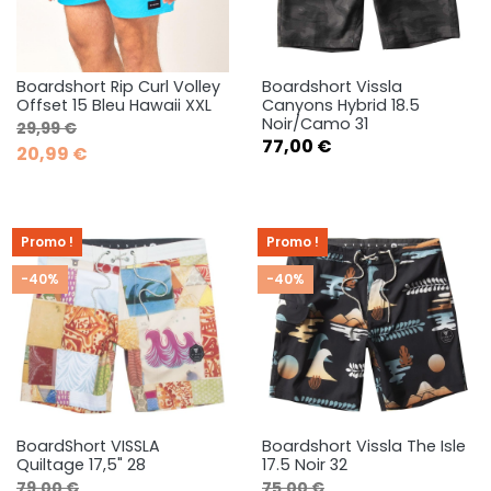
Boardshort Rip Curl Volley
Boardshort Vissla
Offset 15 Bleu Hawaii XXL
Canyons Hybrid 18.5
Noir/Camo 31
Prix de base
Prix
29,99 €
Prix
77,00 €
20,99 €
Promo !
Promo !
-40%
-40%
BoardShort VISSLA
Boardshort Vissla The Isle
Quiltage 17,5" 28
17.5 Noir 32
Prix de base
Prix
Prix de base
Prix
79,00 €
75,00 €