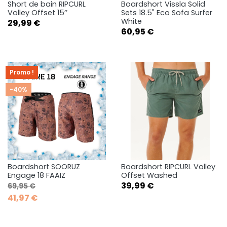
Short de bain RIPCURL
Boardshort Vissla Solid
Volley Offset 15’’
Sets 18.5" Eco Sofa Surfer
White
Prix
29,99 €
Prix
60,95 €
Promo !
-40%
Boardshort SOORUZ
Boardshort RIPCURL Volley
Engage 18 FAAIZ
Offset Washed
Prix de base
Prix
Prix
39,99 €
69,95 €
41,97 €