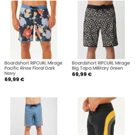
Boardshort RIPCURL Mirage
Boardshort RIPCURL Mirage
Pacific Rinse Floral Dark
Big Tapa Millitary Green
Navy
Prix
69,99 €
Prix
69,99 €