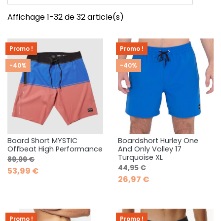
Affichage 1-32 de 32 article(s)
Promo !
Promo !
-40%
-40%
Board Short MYSTIC
Boardshort Hurley One
Offbeat High Performance
And Only Volley 17
Turquoise XL
Prix de base
Prix
89,99 €
Prix de base
Prix
44,95 €
53,99 €
26,97 €
Promo !
Promo !