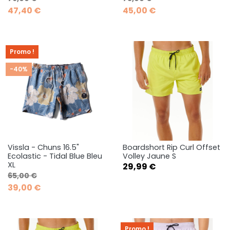
47,40 €
45,00 €
Promo !
-40%
Vissla - Chuns 16.5"
Boardshort Rip Curl Offset
Ecolastic - Tidal Blue Bleu
Volley Jaune S
XL
Prix
29,99 €
Prix de base
Prix
65,00 €
39,00 €
Promo !