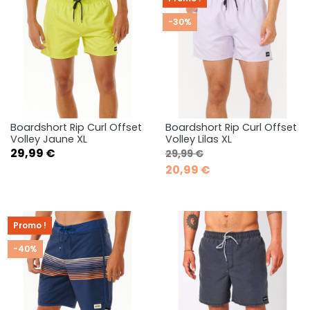
-30%
Boardshort Rip Curl Offset
Boardshort Rip Curl Offset
Volley Jaune XL
Volley Lilas XL
Prix
Prix de base
Prix
29,99 €
29,99 €
20,99 €
Promo !
-40%