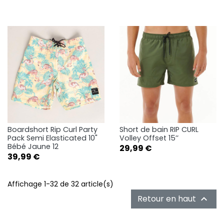
Boardshort Rip Curl Party
Short de bain RIP CURL
Pack Semi Elasticated 10"
Volley Offset 15’’
Bébé Jaune 12
Prix
29,99 €
Prix
39,99 €
Affichage 1-32 de 32 article(s)
Retour en haut
