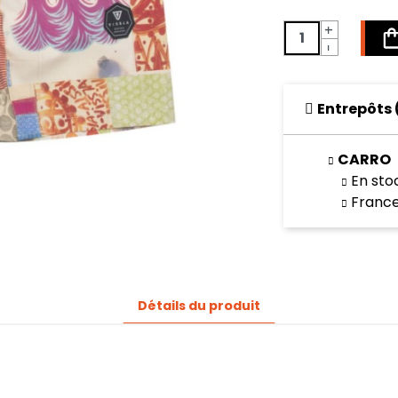
+
-
Entrepôts
CARRO
En sto
Franc
Détails du produit