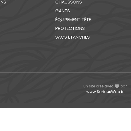
ONS
CHAUSSONS
GANTS
ÉQUIPEMENT TÊTE
PROTECTIONS
SACS ÉTANCHES
Un site créé avec
favorite
par
www.SeriousWeb.fr