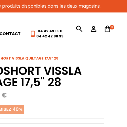
es produits disponibles dans les deux magasins.
0
search
person_outline
04 42 49 16 11
phone_android
CONTACT
04 42 42 88 99
ORT VISSLA QUILTAGE 17,5" 28
SHORT VISSLA
GE 17,5" 28
 €
ISEZ 40%