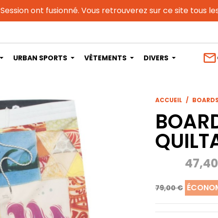
 Session ont fusionné. Vous retrouverez sur ce site tous l
mail_outline
URBAN SPORTS
VÊTEMENTS
DIVERS
ACCUEIL
BOARDSH
BOARD
QUILTA
47,40
ÉCONOM
79,00 €