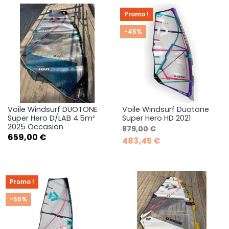
Promo !
-45%
Voile Windsurf DUOTONE
Voile Windsurf Duotone
Super Hero D/LAB 4.5m²
Super Hero HD 2021
2025 Occasion
Prix de base
Prix
879,00 €
Prix
659,00 €
483,45 €
Promo !
-55%