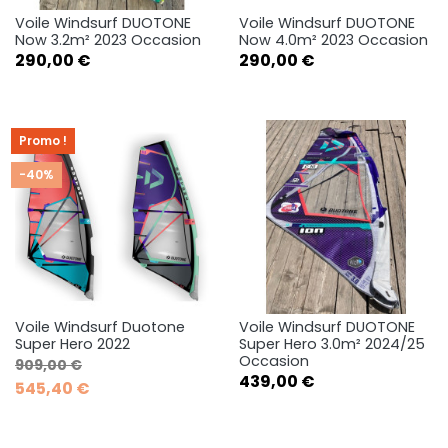
Voile Windsurf DUOTONE
Voile Windsurf DUOTONE
Now 3.2m² 2023 Occasion
Now 4.0m² 2023 Occasion
Prix
Prix
290,00 €
290,00 €
Promo !
-40%
Voile Windsurf Duotone
Voile Windsurf DUOTONE
Super Hero 2022
Super Hero 3.0m² 2024/25
Occasion
Prix de base
Prix
909,00 €
Prix
439,00 €
545,40 €