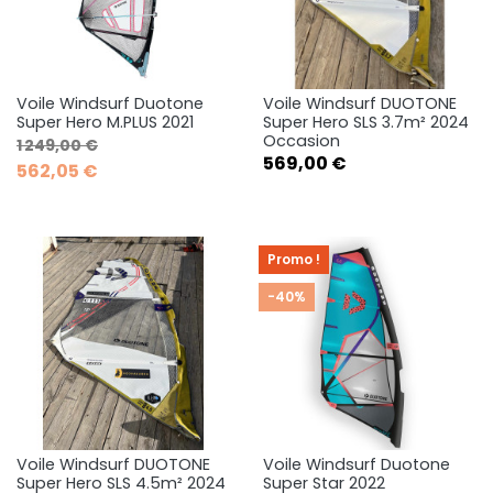
Voile Windsurf Duotone
Voile Windsurf DUOTONE
Super Hero M.PLUS 2021
Super Hero SLS 3.7m² 2024
Occasion
Prix de base
Prix
1 249,00 €
Prix
569,00 €
562,05 €
Promo !
-40%
Voile Windsurf DUOTONE
Voile Windsurf Duotone
Super Hero SLS 4.5m² 2024
Super Star 2022