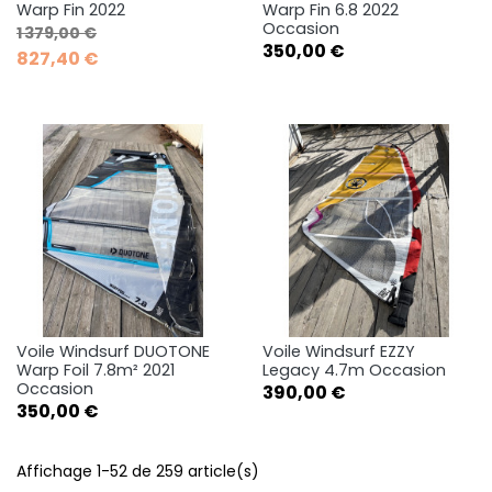
Warp Fin 2022
Warp Fin 6.8 2022
Occasion
Prix de base
Prix
1 379,00 €
Prix
350,00 €
827,40 €
Voile Windsurf DUOTONE
Voile Windsurf EZZY
Warp Foil 7.8m² 2021
Legacy 4.7m Occasion
Occasion
Prix
390,00 €
Prix
350,00 €
Affichage 1-52 de 259 article(s)