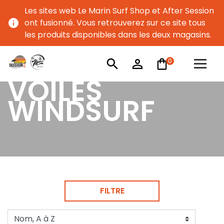
Les sites web Le Marin Surf Shop et After Session
info
ont fusionné. Vous retrouverez sur ce site tous
les produits disponibles dans les deux magasins.
0
search
person_outline
VOILES
WINDSURF
FILTRE