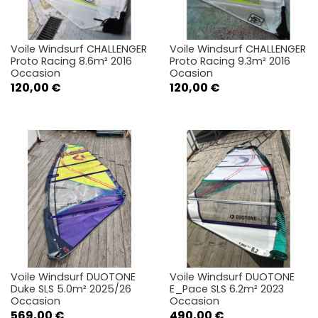
Voile Windsurf CHALLENGER
Voile Windsurf CHALLENGER
Proto Racing 8.6m² 2016
Proto Racing 9.3m² 2016
Occasion
Ocasion
Prix
Prix
120,00 €
120,00 €
Voile Windsurf DUOTONE
Voile Windsurf DUOTONE
Duke SLS 5.0m² 2025/26
E_Pace SLS 6.2m² 2023
Occasion
Occasion
Prix
Prix
569,00 €
490,00 €