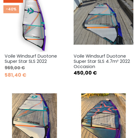
-40%
Voile Windsurf Duotone
Voile Windsurf Duotone
Super Star SLS 2022
Super Star SLS 4.7m² 2022
Occasion
Prix de base
Prix
969,00 €
Prix
450,00 €
581,40 €