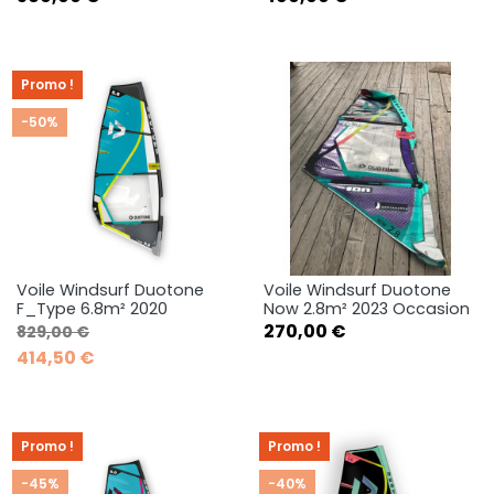
Promo !
-50%
Voile Windsurf Duotone
Voile Windsurf Duotone
F_Type 6.8m² 2020
Now 2.8m² 2023 Occasion
Prix de base
Prix
Prix
270,00 €
829,00 €
414,50 €
Promo !
Promo !
-45%
-40%