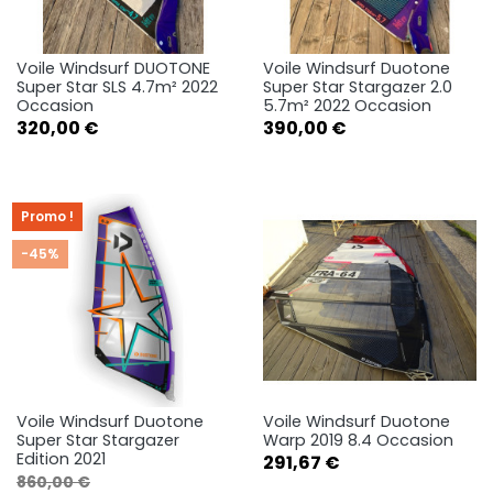
Voile Windsurf DUOTONE
Voile Windsurf Duotone
Super Star SLS 4.7m² 2022
Super Star Stargazer 2.0
Occasion
5.7m² 2022 Occasion
Prix
Prix
320,00 €
390,00 €
Promo !
-45%
Voile Windsurf Duotone
Voile Windsurf Duotone
Super Star Stargazer
Warp 2019 8.4 Occasion
Edition 2021
Prix
291,67 €
Prix de base
Prix
860,00 €