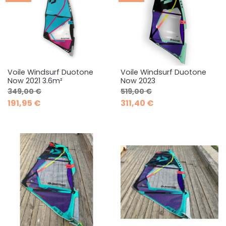
Voile Windsurf Duotone
Voile Windsurf Duotone
Now 2021 3.6m²
Now 2023
Prix de base
Prix
Prix de base
Prix
349,00 €
519,00 €
191,95 €
311,40 €