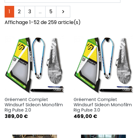
Suivant
1
2
3
…
5

Affichage 1-52 de 259 article(s)
Gréement Complet
Gréement Complet
Windsurf Sideon Monofilm
Windsurf Sideon Monofilm
Rig Pulse 2.0
Rig Pulse 3.0
Prix
Prix
389,00 €
469,00 €