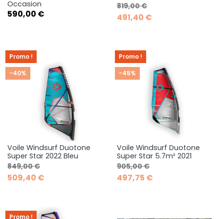
Occasion
Prix de base
Prix
819,00 €
Prix
590,00 €
491,40 €
Promo !
Promo !
-40%
-45%
Voile Windsurf Duotone
Voile Windsurf Duotone
Super Star 2022 Bleu
Super Star 5.7m² 2021
Prix de base
Prix
Prix de base
Prix
849,00 €
905,00 €
509,40 €
497,75 €
Promo !