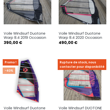
Voile Windsurf Duotone
Voile Windsurf Duotone
Warp 8.4 2019 Occasion
Warp 8.4 2020 Occasion
Prix
Prix
390,00 €
490,00 €
Promo !
Rupture de stock, nous
contacter pour disponibilité
-40%
Voile Windsurf Duotone
Voile Windsurf DUOTONE