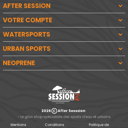
AFTER SESSION
VOTRE COMPTE
WATERSPORTS
URBAN SPORTS
NEOPRENE
copyright
2026
After Sesssion
- Le gliss shop spécialiste des sports d'eau et urbains
Mentions
Conditions
Politique de