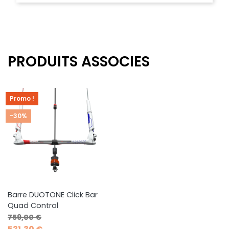
PRODUITS ASSOCIES
Promo !
-30%
Barre DUOTONE Click Bar
Quad Control
Prix de base
Prix
759,00 €