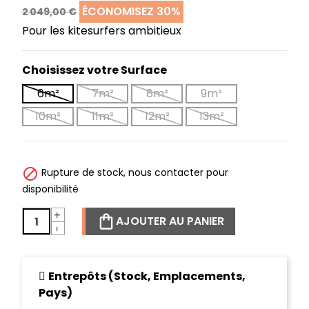
ÉCONOMISEZ 30%
2 049,00 €
Pour les kitesurfers ambitieux
Choisissez votre Surface
6m²
7m²
8m²
9m²
10m²
11m²
12m²
13m²

Rupture de stock, nous contacter pour
disponibilité
+
AJOUTER AU PANIER
-
Entrepôts (Stock, Emplacements,
Pays)