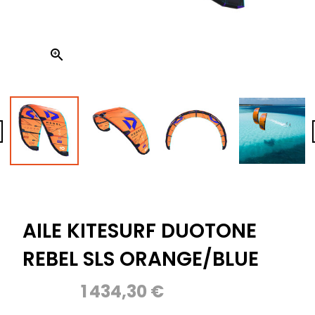


AILE KITESURF DUOTONE
REBEL SLS ORANGE/BLUE
1 434,30 €