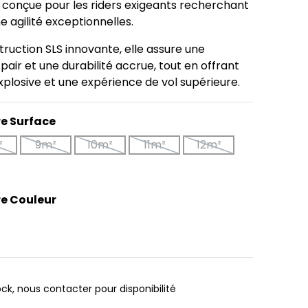
 conçue pour les riders exigeants recherchant
ne agilité exceptionnelles.
ruction SLS innovante, elle assure une
pair et une durabilité accrue, tout en offrant
plosive et une expérience de vol supérieure.
re Surface
²
9m²
10m²
11m²
12m²
re Couleur
/Light-Grey
ck, nous contacter pour disponibilité