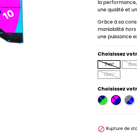
la performance,
une qualité et u
Grâce à sa const
maniabilité hors 
une puissance ex
Choisissez vot
7m²
8m
13m²
Choisissez vot
Blue/Mint
Pink/Blue
Blue

Rupture de sto