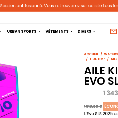
 Session ont fusionné. Vous retrouverez sur ce site tous l
mail_outline
URBAN SPORTS
VÊTEMENTS
DIVERS
ACCUEIL
WATER
+ DE 11M²
AIL
AILE 
EVO S
1 34
ÉCONO
1 919,00 €
L'Evo SLS 2025 es