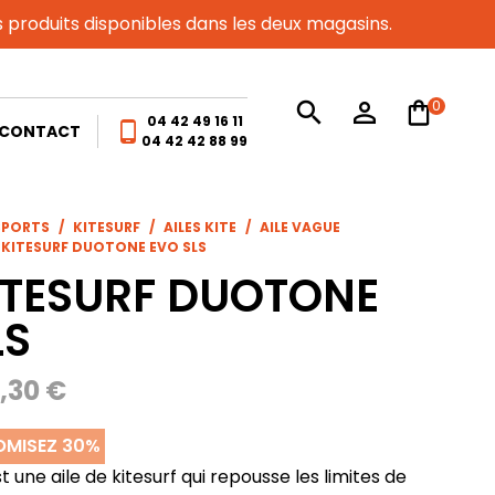
es produits disponibles dans les deux magasins.
0
search
person_outline
04 42 49 16 11
phone_android
CONTACT
04 42 42 88 99
SPORTS
KITESURF
AILES KITE
AILE VAGUE
E KITESURF DUOTONE EVO SLS
KITESURF DUOTONE
LS
3,30 €
MISEZ 30%
t une aile de kitesurf qui repousse les limites de