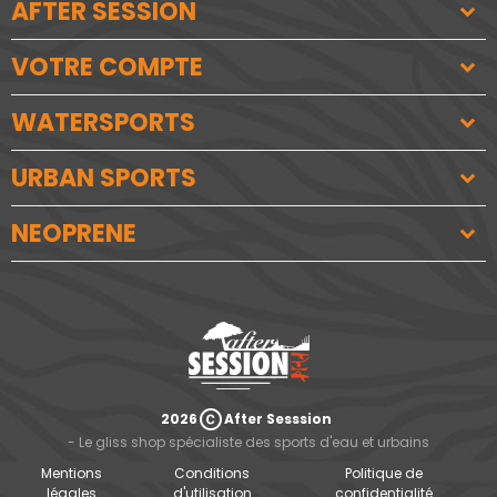
AFTER SESSION
VOTRE COMPTE
WATERSPORTS
URBAN SPORTS
NEOPRENE
copyright
2026
After Sesssion
- Le gliss shop spécialiste des sports d'eau et urbains
Mentions
Conditions
Politique de
légales
d'utilisation
confidentialité