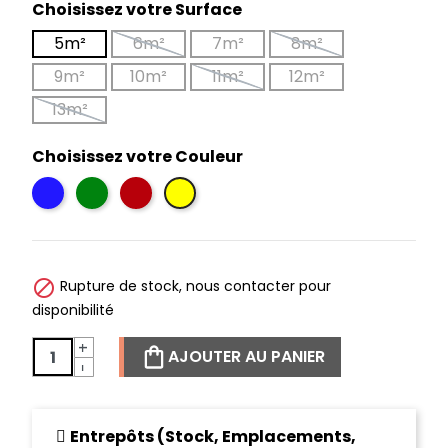
Choisissez votre Surface
5m²
6m²
7m²
8m²
9m²
10m²
11m²
12m²
13m²
Choisissez votre Couleur
Pacific Blue
Marine Green
Rubine Red
Sunset Yellow

Rupture de stock, nous contacter pour
disponibilité
+
AJOUTER AU PANIER
-
Entrepôts (Stock, Emplacements,