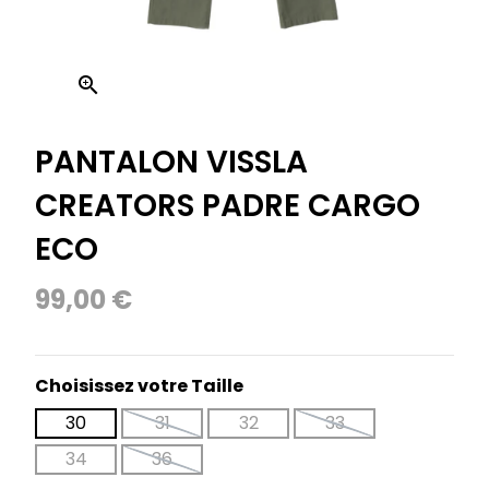

PANTALON VISSLA
CREATORS PADRE CARGO
ECO
99,00 €
Choisissez votre Taille
30
31
32
33
34
36