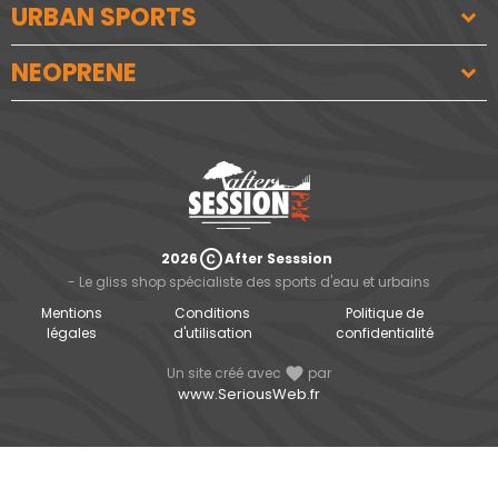
URBAN SPORTS
NEOPRENE
copyright
2026
After Sesssion
- Le gliss shop spécialiste des sports d'eau et urbains
Mentions
Conditions
Politique de
légales
d'utilisation
confidentialité
Un site créé avec
favorite
par
www.SeriousWeb.fr