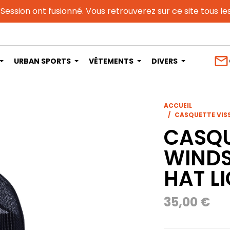
 Session ont fusionné. Vous retrouverez sur ce site tous l
mail_outline
URBAN SPORTS
VÊTEMENTS
DIVERS
ACCUEIL
CASQUETTE VISS
CASQU
WINDS
HAT L
35,00 €