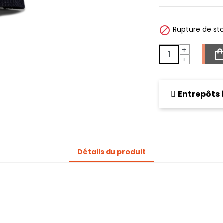

Rupture de sto
+
-
Entrepôts
Détails du produit