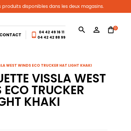
es produits disponibles dans les deux magasins.
0
search
person_outline
04 42 49 16 11
phone_android
CONTACT
04 42 42 88 99
LA WEST WINDS ECO TRUCKER HAT LIGHT KHAKI
ETTE VISSLA WEST
 ECO TRUCKER
IGHT KHAKI