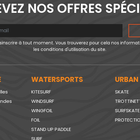
VEZ NOS OFFRES SPÉC
inscrire à tout moment. Vous trouverez pour cela nos informa
les conditions d'utilisation du site.
E
WATERSPORTS
URBAN
lles
KITESURF
SKATE
andes
WINDSURF
TROTTINET
WINGFOIL
SURFSKATE
FOIL
PROTECTI
STAND UP PADDLE
SURF