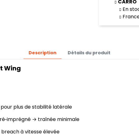
CARRO
En sto
Franc
Description
Détails du produit
nt Wing
pour plus de stabilité latérale
 pré‑imprégné → traînée minimale
n breach à vitesse élevée