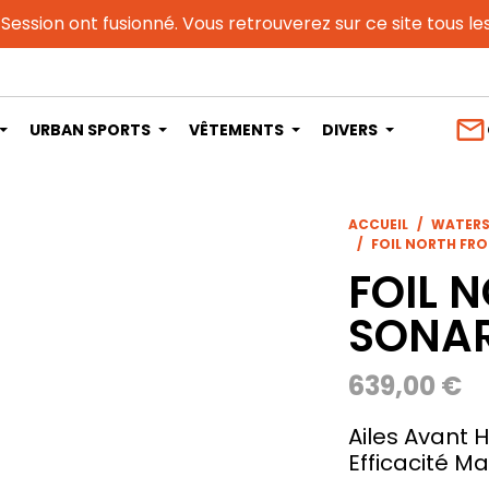
 Session ont fusionné. Vous retrouverez sur ce site tous l
mail_outline
URBAN SPORTS
VÊTEMENTS
DIVERS
ACCUEIL
WATER
FOIL NORTH FR
FOIL 
SONA
639,00 €
Ailes Avant H
Efficacité M