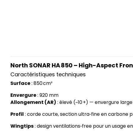
North SONAR HA 850 – High-Aspect Fro
Caractéristiques techniques
Surface
: 850 cm²
Envergure
: 920 mm
Allongement (AR)
: élevé (~10 +) — envergure large 
Profil
: corde courte, section ultra‑fine en carbone
Wingtips
: design ventilations‑free pour un usage e