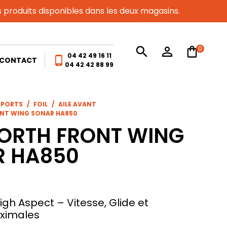
es produits disponibles dans les deux magasins.
0
search
person_outline
04 42 49 16 11
phone_android
CONTACT
04 42 42 88 99
SPORTS
FOIL
AILE AVANT
ONT WING SONAR HA850
NORTH FRONT WING
R HA850
igh Aspect – Vitesse, Glide et
aximales