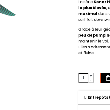
La série
Sonar H
la plus élevée
,
maximal
dans de
surf foil, downw
Grâce à leur géo
peu de pumpin
maintenir le vol.
Elles s’adressen
et fluide.
+
-
Entrepôts