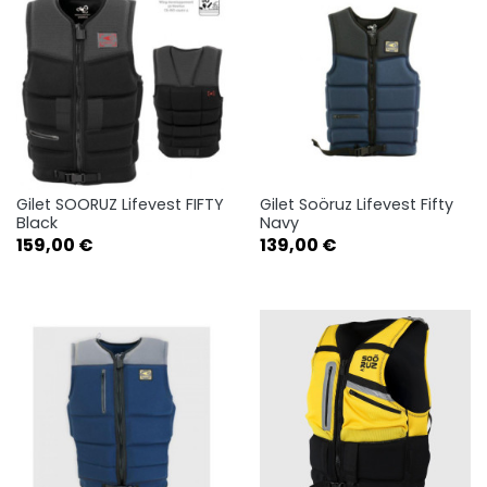
Gilet SOORUZ Lifevest FIFTY
Gilet Soöruz Lifevest Fifty
Black
Navy
Prix
Prix
159,00 €
139,00 €