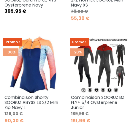
SOORUZ Guru Pro CZ 4/3
2/2 FIGHTER SOORUZ Men -
Oysterprene Navy
Navy XS
Prix
Prix de base
Prix
395,95 €
79,00 €
55,30 €
Promo !
Promo !
-30%
-20%
Combinaison Shorty
Combinaison SOORUZ BZ
SOORUZ ABYSS LS 2/2 Mini
FLY+ 5/4 Oysterprene
Zip Navy L
Junior
Prix de base
Prix
Prix de base
Prix
129,00 €
189,95 €
90,30 €
151,96 €