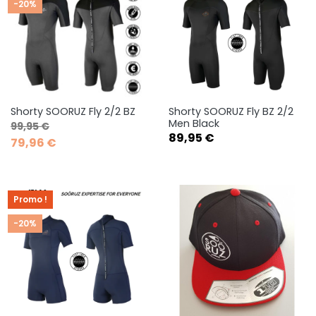
-20%
Shorty SOORUZ Fly 2/2 BZ
Shorty SOORUZ Fly BZ 2/2
Men Black
Prix de base
Prix
99,95 €
Prix
89,95 €
79,96 €
Promo !
-20%