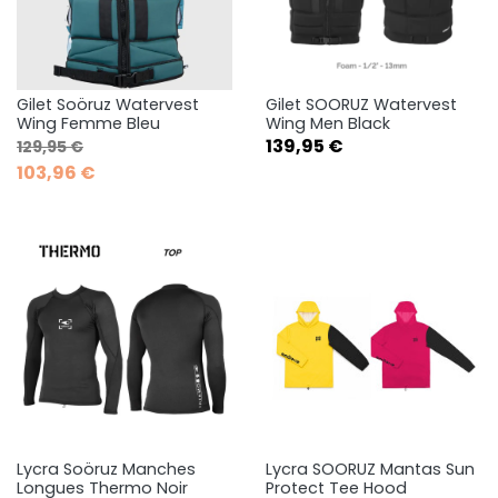
Gilet Soöruz Watervest
Gilet SOORUZ Watervest
Wing Femme Bleu
Wing Men Black
Prix de base
Prix
Prix
139,95 €
129,95 €
103,96 €
Lycra Soöruz Manches
Lycra SOORUZ Mantas Sun
Longues Thermo Noir
Protect Tee Hood