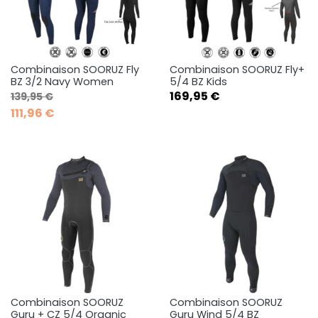
Combinaison SOORUZ Fly
Combinaison SOORUZ Fly+
BZ 3/2 Navy Women
5/4 BZ Kids
Prix de base
Prix
Prix
169,95 €
139,95 €
111,96 €
Combinaison SOORUZ
Combinaison SOORUZ
Guru + CZ 5/4 Organic
Guru Wind 5/4 BZ