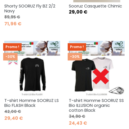
Shorty SOORUZ Fly BZ 2/2
Sooruz Casquette Chimic
Navy
Prix
29,00 €
Prix de base
Prix
89,95 €
71,96 €
Promo !
Promo !
-30%
-30%
T-shirt Homme SOORUZ LS
T-shirt Homme SOORUZ SS
Bio FLASH Black
Bio ILLUSION organic
cotton Black
Prix de base
Prix
42,00 €
Prix de base
Prix
34,90 €
29,40 €
24,43 €