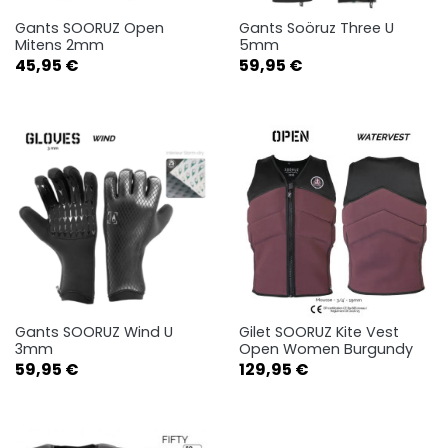
Gants SOORUZ Open
Gants Soöruz Three U
Mitens 2mm
5mm
Prix
Prix
45,95 €
59,95 €
Gants SOORUZ Wind U
Gilet SOORUZ Kite Vest
3mm
Open Women Burgundy
Prix
Prix
59,95 €
129,95 €