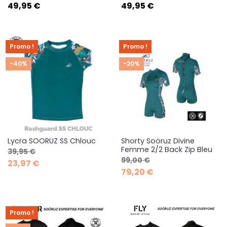
Prix
Prix
49,95 €
49,95 €
Promo !
Promo !
-40%
-20%
Lycra SOORUZ SS Chlouc
Shorty Soöruz Divine
Femme 2/2 Back Zip Bleu
Prix de base
Prix
39,95 €
Prix de base
Prix
99,00 €
23,97 €
79,20 €
Promo !