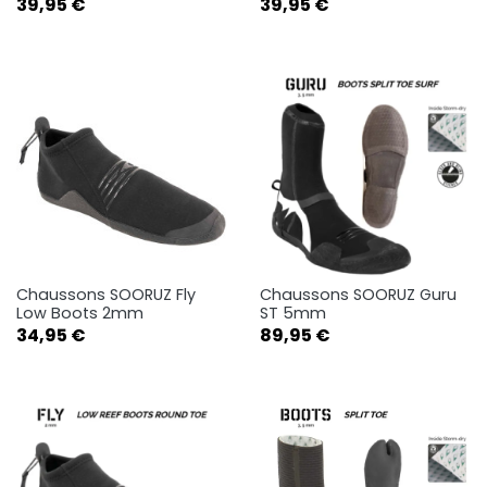
Prix
Prix
39,95 €
39,95 €
Chaussons SOORUZ Fly
Chaussons SOORUZ Guru
Low Boots 2mm
ST 5mm
Prix
Prix
34,95 €
89,95 €