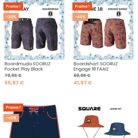
Promo !
Promo !
-30%
-40%
Boardmuda SOORUZ
Boardshort SOORUZ
Pocket Play Black
Engage 18 FAAIZ
Prix de base
Prix
Prix de base
Prix
79,95 €
69,95 €
55,97 €
41,97 €
Promo !
-40%