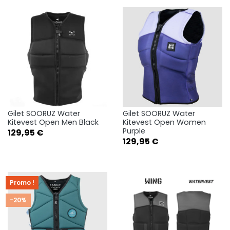
Gilet SOORUZ Water
Gilet SOORUZ Water
Kitevest Open Men Black
Kitevest Open Women
Purple
Prix
129,95 €
Prix
129,95 €
Promo !
-20%