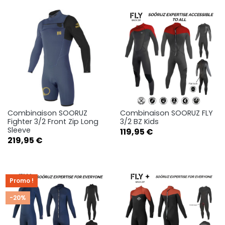
Combinaison SOORUZ
Combinaison SOORUZ FLY
Fighter 3/2 Front Zip Long
3/2 BZ Kids
Sleeve
Prix
119,95 €
Prix
219,95 €
Promo !
-20%