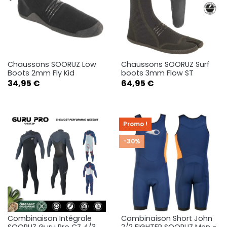
Chaussons SOORUZ Low
Chaussons SOORUZ Surf
Boots 2mm Fly Kid
boots 3mm Flow ST
Prix
Prix
34,95 €
64,95 €
Promo !
-30%
Combinaison Intégrale
Combinaison Short John