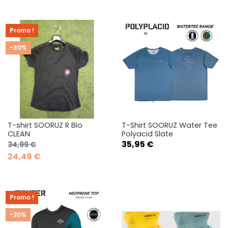
Promo !
-30%
T-shirt SOORUZ R Bio
T-Shirt SOORUZ Water Tee
CLEAN
Polyacid Slate
Prix de base
Prix
Prix
35,95 €
34,99 €
24,49 €
Promo !
-20%