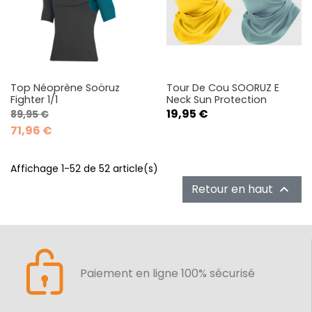
Top Néoprène Soöruz
Tour De Cou SOORUZ E
Fighter 1/1
Neck Sun Protection
Prix de base
Prix
Prix
19,95 €
89,95 €
71,96 €
Affichage 1-52 de 52 article(s)
Retour en haut

Paiement en ligne 100% sécurisé