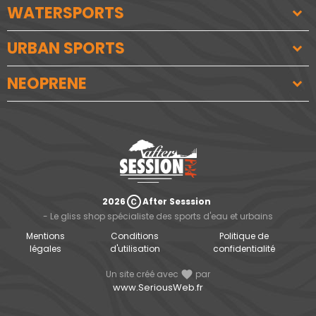
WATERSPORTS
URBAN SPORTS
NEOPRENE
copyright
2026
After Sesssion
- Le gliss shop spécialiste des sports d'eau et urbains
Mentions
Conditions
Politique de
légales
d'utilisation
confidentialité
Un site créé avec
favorite
par
www.SeriousWeb.fr