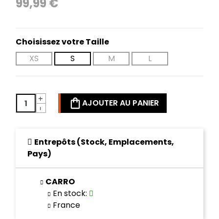
99,99 €
Choisissez votre Taille
XS
S
M
L
+
AJOUTER AU PANIER
-
Entrepôts (Stock, Emplacements,
Pays)
CARRO
En stock
:
France