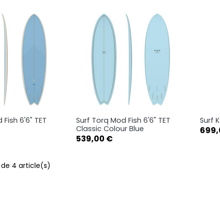
 Fish 6'6" TET
Surf Torq Mod Fish 6'6" TET
Surf 
rçu rapide
Aperçu rapide

Classic Colour Blue
Prix
699,
Prix
539,00 €
6'6
6'6
6'10
5
5
de 4 article(s)
5'
6