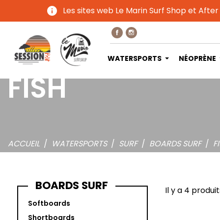
info
Les sites web Le Marin Surf Shop et After
WATERSPORTS
NÉOPRÈNE
FISH
ACCUEIL
WATERSPORTS
SURF
BOARDS SURF
F
BOARDS SURF
Il y a 4 produit
Softboards
Shortboards