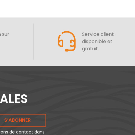
n sur
Service client
disponible et
gratuit
IALES
S’ABONNER
tions de contact dans