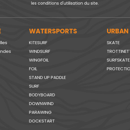
les conditions d'utilisation du site.
E
WATERSPORTS
URBAN
lles
KITESURF
SKATE
andes
WINDSURF
TROTTINET
WINGFOIL
SURFSKATE
FOIL
PROTECTI
STAND UP PADDLE
SURF
BODYBOARD
DOWNWIND
PARAWING
DOCKSTART